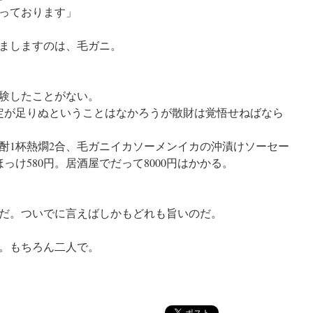
っております」
ましますのは、毛ガニ。
験したことがない。
勘定が足りぬということはなかろうが散財は覚悟せねばなら
焼酎1杯熱燗2合、毛ガニイカソーメンイカの沖漬けソーセー
っけ580円。居酒屋でだって8000円はかかる。
だ。ついでに言えばしかもどれも旨いのだ。
た。もちろん二人で。