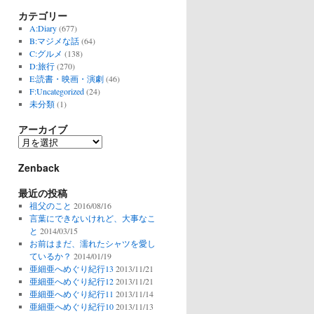
カテゴリー
A:Diary
(677)
B:マジメな話
(64)
C:グルメ
(138)
D:旅行
(270)
E:読書・映画・演劇
(46)
F:Uncategorized
(24)
未分類
(1)
アーカイブ
ア
ー
Zenback
カ
イ
最近の投稿
ブ
祖父のこと
2016/08/16
言葉にできないけれど、大事なこ
と
2014/03/15
お前はまだ、濡れたシャツを愛し
ているか？
2014/01/19
亜細亜へめぐり紀行13
2013/11/21
亜細亜へめぐり紀行12
2013/11/21
亜細亜へめぐり紀行11
2013/11/14
亜細亜へめぐり紀行10
2013/11/13