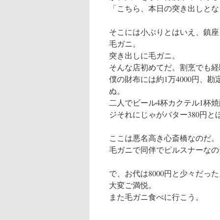
「こちら、本日の突き出しとな
そこには小ぶりとはいえ、鎮座
毛ガニ。
突き出しに毛ガニ。
そんな店初めてだ。割烹でも経
僕の財布には約1万4000円、
ぬ。
二人でビール4杯カクテル1杯
ジそれにじゃがバター380円とほ
ここは悪名高き心斎橋なのだ。
毛ガニで同伴でピルスナーなの
で、お代は8000円と少々だっ
大変ご満悦。
また毛ガニ食べに行こう。