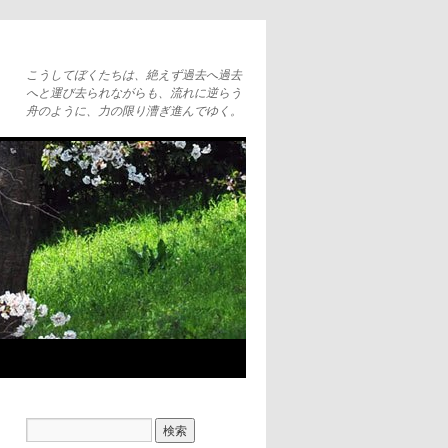
こうしてぼくたちは、絶えず過去へ過去
へと運び去られながらも、流れに逆らう
舟のように、力の限り漕ぎ進んでゆく。