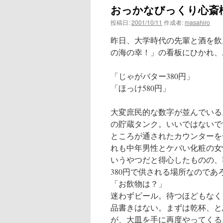
おっかなびっくり心斎
ン
投稿日:
2001/10/11
作成者:
masahiro
ツ
昨日、大学時代の先輩と酒を飲
へ
の海の幸！」の看板にひかれ、
ス
「じゃがバター380円」
「ほっけ580円」
キ
ッ
大変庶民的な数字が並んでいる
の貯蔵タンク。いいではないで
プ
ところが通されたカウンターを
れも中年男性とケバい化粧の女
いうやつだと得心したものの、
380円で供される場所なのであ
「お飲物は？」
迷わずビール。待つほどもなく
品書きはない。まずは乾杯、と
が、大皿を手に再度やってくる