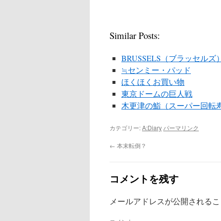
Similar Posts:
BRUSSELS（ブラッセルズ
≒センミー・パッド
ほくほくお買い物
東京ドームの巨人戦
木更津の鮨（スーパー回転
カテゴリー:
A:Diary
パーマリンク
←
本末転倒？
コメントを残す
メールアドレスが公開されるこ