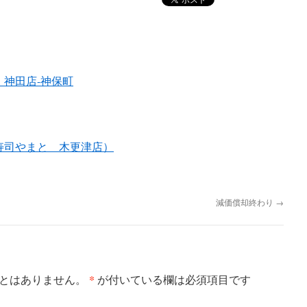
）神田店-神保町
寿司やまと 木更津店）
減価償却終わり
→
*
とはありません。
が付いている欄は必須項目です