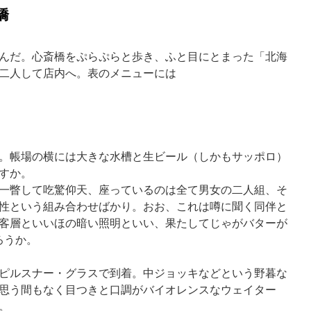
橋
んだ。心斎橋をぷらぷらと歩き、ふと目にとまった「北海
二人して店内へ。表のメニューには
。帳場の横には大きな水槽と生ビール（しかもサッポロ）
すか。
一瞥して吃驚仰天、座っているのは全て男女の二人組、そ
性という組み合わせばかり。おお、これは噂に聞く同伴と
客層といいほの暗い照明といい、果たしてじゃがバターが
ろうか。
ピルスナー・グラスで到着。中ジョッキなどという野暮な
思う間もなく目つきと口調がバイオレンスなウェイター
。