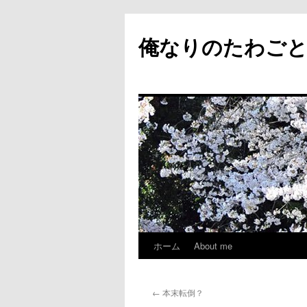
俺なりのたわご
ホーム
About me
コ
ン
←
本末転倒？
テ