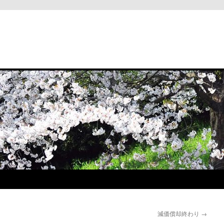
と
減価償却終わり
→