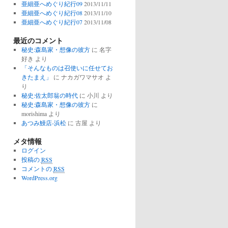
亜細亜へめぐり紀行09
2013/11/11
亜細亜へめぐり紀行08
2013/11/10
亜細亜へめぐり紀行07
2013/11/08
最近のコメント
秘史:森島家・想像の彼方
に
名字
好き
より
「そんなものは召使いに任せてお
きたまえ」
に
ナカガワマサオ
よ
り
秘史:佐太郎翁の時代
に
小川
より
秘史:森島家・想像の彼方
に
morishima
より
あつみ鰻店-浜松
に
古屋
より
メタ情報
ログイン
投稿の
RSS
コメントの
RSS
WordPress.org