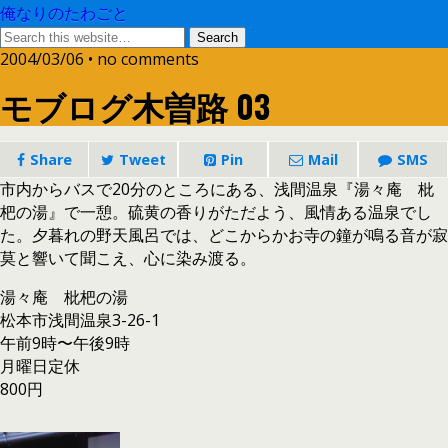
俺なりのたわごと
2004/03/06 • no comments
モブログ木曽路 03
Share
Tweet
Pin
Mail
SMS
市内からバスで20分のところにある、浅間温泉『湯々庵 枇
杷の湯』で一憩。硫黄の香りがただよう、風情ある温泉でし
た。夕暮れの野天風呂では、どこからかお寺の鐘が鳴る音が寂
莫と響いて聞こえ、心に染み渡る。
湯々庵 枇杷の湯
松本市浅間温泉3-26-1
午前9時〜午後9時
月曜日定休
800円