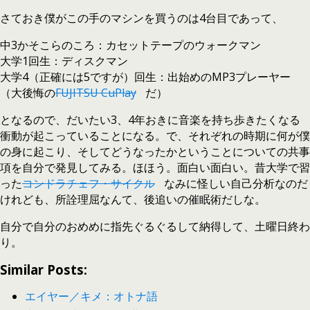
さておき僕がこの手のマシンを買うのは4台目であって、
中3かそこらのころ：カセットテープのウォークマン
大学1回生：ディスクマン
大学4（正確には5ですが）回生：出始めのMP3プレーヤー
（大後悔の
FUJITSU CuPlay
だ）
となるので、だいたい3、4年おきに音楽を持ち歩きたくなる
衝動が起こっていることになる。で、それぞれの時期に何が僕
の身に起こり、そしてどうなったかということについての共事
項を自分で発見してみる。ほほう。面白い面白い。昔大学で習
った
コンドラチェフ・サイクル
なみに怪しい自己分析なのだ
けれども、所詮理屈なんて、後追いの催眠術だしな。
自分で自分のおめめに指先ぐるぐるして納得して、土曜日終わ
り。
Similar Posts:
エイヤー／キメ：オトナ語