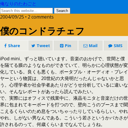
俺なりのたわごと
2004/09/25 • 2 comments
僕のコンドラチェフ
Share
Tweet
Pin
Mail
SMS
iPod mini、ずっと聴いています。音楽のおかげで、世間と僕
を隔てる膜のようなものができていて、明らかに心理状態が変
化している。良くも悪くも、ポータブル・オーディオ・プレイ
ヤーという物質は、20世紀の大発明だったんじゃないかと思
う。心理学者か社会学者あたりがどうせ分析しているに違いな
い。そんなレポートがあったら読んでみたい。
で、実際にはオフィスで残業中に、液晶モニタと音楽だけの世
界に包まれてキーボードを打つので、壁向こうのブースまで聞
こえるくらいのため息をついちゃったりしているらしい。やれ
やれ、しがない男なんである。こういう若さというかバカさが
許されるのって、何歳くらいまでなんでしょうね。