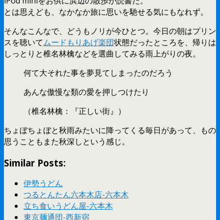
iPod miniをお供に浜辺の散歩か読書だ。
とは思えども、なかなか旅に思いを馳せる気にもなれず。
そんなこんなで、どうもノリが今ひとつ。今日の朝はプリン
スを聴いて
ムードもりあげ楽団
状態だったところを、帰りは
しっとりと椎名林檎などを選曲してみる雨上がりの夜。
何て大それた事を夢見てしまったのだろう
あんな傲慢な類の愛を押しつけたり
（椎名林檎：『正しい街』）
ちょぼちょぼと秋雨みたいに降ってくる毎日があって、もの
思うこともまた秋深しという感じ。
Similar Posts:
伊勢うどん
つるとんたん六本木店-六本木
立ち食いうどん屋-六本木
東京麺通団-西新宿