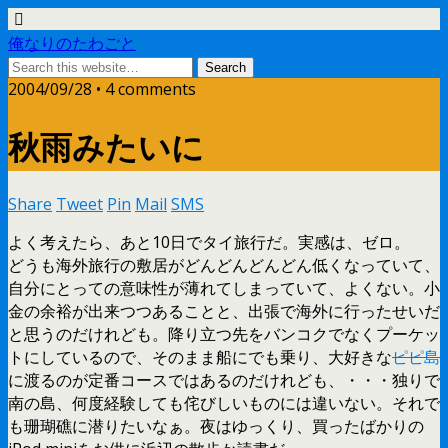
俺なりのたわごと
2004/09/28 • 4 comments
秋雨みたいに
Share
Tweet
Pin
Mail
SMS
よく考えたら、あと10日でタイ旅行だ。実感は、ゼロ。
どうも海外旅行の敷居がどんどんどんどん低くなっていて、
自分にとっての意味性が薄れてしまっていて、よくない。小
金の余裕が出来つつあることと、出張で海外に行ったせいだ
と思うのだけれども。降り立つ先をバンコクでなくプーケッ
トにしているので、そのまま船にでも乗り、大好きな
ピピ島
に渡るのが定番コースではあるのだけれども、・・・独りで
南の島、何度経験しても侘びしいものには違いない。それで
も珊瑚礁に潜りたいなぁ。夜はゆっくり、買ったばかりの