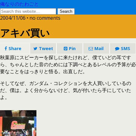
俺なりのたわごと
2004/11/06 • no comments
アキバ買い
Share
Tweet
Pin
Mail
SMS
秋葉原にスピーカーを探しに来たけれど、僕ていどの耳です
ら、ちゃんとした音のためには下調べとあるレベルの予算が必
要なことをはっきりと悟る。出直しだ。
そしてなぜ、ガンダム・コレクションを大人買いしているの
だ、僕は。よく分からないけど、気が付いたら手にしていた
よ。