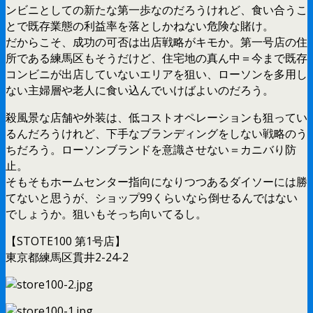
ンビニとしての新たな第一歩なのだろうけれど、食い合うこ
とで既存業態の利益率を落としかねない危険な賭け。
だからこそ、成功の可否は出店戦略がキモか。第一号店の住
所である練馬区もそうだけど、住宅地の真ん中＝今まで既存
コンビニが出店していないエリアを狙い、ローソンを多用し
ない主婦層や老人に食い込んでいけばよいのだろう。
殺風景な店舗や外装は、低コストオペレーションも狙ってい
るんだろうけれど、下手なブランディングをしない戦略のう
ちだろう。ローソンブランドを意識させない＝カニバり防
止。
そもそもホームセンター指向になりつつあるダイソーには勝
てないと思うが、ショップ99くらいなら倒せるんではない
でしょうか。狙いもそっち向いてるし。
【STOTE100 第1号店】
東京都練馬区貫井2-24-2