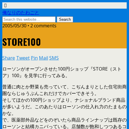
俺なりのたわごと
2005/05/30 • 2 comments
STORE100
Share
Tweet
Pin
Mail
SMS
ローソンがオープンさせた100円ショップ『STORE（スト
ア）100』を見学に行ってみる。
普通に肉とか野菜も売っていて、こぢんまりとした住宅街商
圏ならじゅうぶんこれだけでカバーできそう。
そしてほかの100円ショップより、ナショナルブランド商品
が多いようだ。このあたりはローソンの仕入れ力のたまもの
かな。
で、医薬部外品などをのぞいたら商品ラインナップは既存の
ローソンと結構カニバっている。店舗数が飽和しつつあるコ