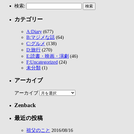
検索:
カテゴリー
A:Diary
(677)
B:マジメな話
(64)
C:グルメ
(138)
D:旅行
(270)
E:読書・映画・演劇
(46)
F:Uncategorized
(24)
未分類
(1)
アーカイブ
アーカイブ
Zenback
最近の投稿
祖父のこと
2016/08/16