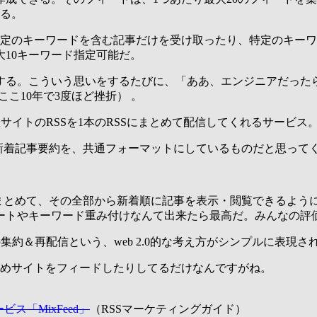
する。
定のキーワードを含む記事だけを受け取ったり、特定のキーワ
10キーワード指定可能だ。
する。こういう思いをするたびに、「ああ、エンジニアだった
ここ10年で3度ほど挫折） 。
サイトのRSSを1本のRSSにまとめて配信してくれるサービス
新着記事要約を、共通フォーマットにしているものだと思って
をまとめて、その全部から新着順に記事を表示・閲覧できるよう
ートやキーワード重み付けなんて出来たら最高だ。みんなの評
の集約＆再配信という、web 2.0的な考え方がシンプルに表現
めサイトをフィードしたりしてるだけなんですがね。
ス「MixFeed」
（RSSマーケティングガイド）