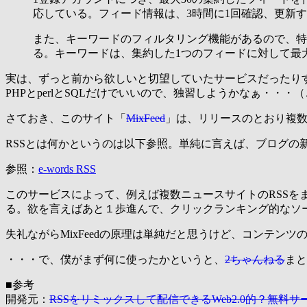
応している。フィード情報は、3時間に1回確認、更新
また、キーワードのフィルタリング機能があるので、特
る。キーワードは、集約した1つのフィードに対して最大
実は、ずっと前から欲しいと切望していたサービスだったり
PHPとperlとSQLだけでいいので、独習しようかなぁ・・・（
さておき、このサイト「
MixFeed
」は、リリースのとおり複数
RSSとは何かというのは以下参照。単純に言えば、ブログの
参照：
e-words RSS
このサービスによって、例えば複数ニュースサイトのRSS
る。欲を言えばあと１歩進んで、クリックランキング的なソ
失礼ながらMixFeedの原理は単純だと思うけど、コンテンツ
・・・で、僕がまず何に使ったかというと、
2ちゃんねる
まと
■参考
開発元：
RSSをリミックスして配信できるWeb2.0的？無料サービ