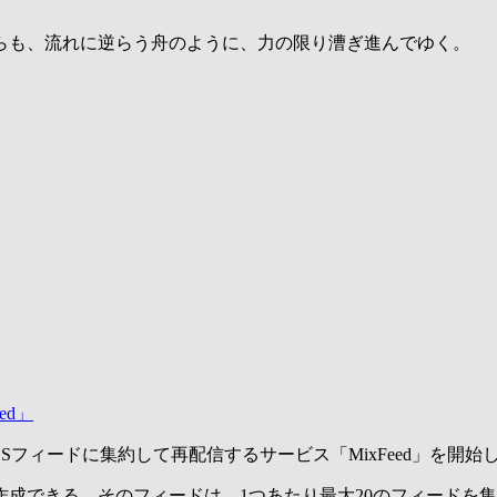
らも、流れに逆らう舟のように、力の限り漕ぎ進んでゆく。
ed」
RSSフィードに集約して再配信するサービス「MixFeed」を
作成できる。そのフィードは、1つあたり最大20のフィードを集