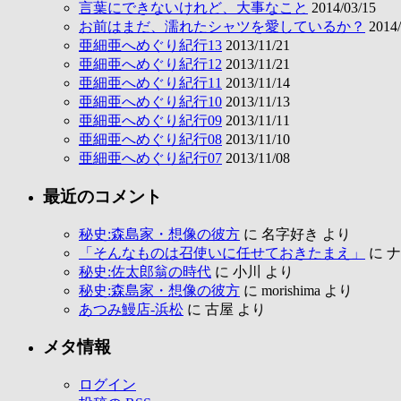
言葉にできないけれど、大事なこと
2014/03/15
お前はまだ、濡れたシャツを愛しているか？
2014/
亜細亜へめぐり紀行13
2013/11/21
亜細亜へめぐり紀行12
2013/11/21
亜細亜へめぐり紀行11
2013/11/14
亜細亜へめぐり紀行10
2013/11/13
亜細亜へめぐり紀行09
2013/11/11
亜細亜へめぐり紀行08
2013/11/10
亜細亜へめぐり紀行07
2013/11/08
最近のコメント
秘史:森島家・想像の彼方
に
名字好き
より
「そんなものは召使いに任せておきたまえ」
に
ナ
秘史:佐太郎翁の時代
に
小川
より
秘史:森島家・想像の彼方
に
morishima
より
あつみ鰻店-浜松
に
古屋
より
メタ情報
ログイン