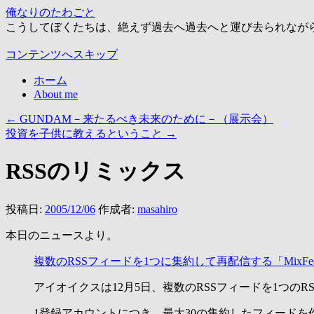
俺なりのたわごと
こうしてぼくたちは、絶えず過去へ過去へと運び去られなが
コンテンツへスキップ
ホーム
About me
←
GUNDAM－来たるべき未来のために－（展示会）
投資を子供に教えるということ
→
RSSのリミックス
投稿日:
2005/12/06
作成者:
masahiro
本日のニュースより。
複数のRSSフィードを1つに集約して再配信する「MixFe
アイオイクスは12月5日、複数のRSSフィードを1つの
1登録アカウントにつき、最大30の集約したフィードを