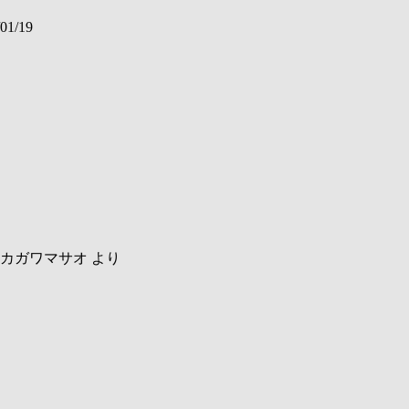
01/19
カガワマサオ
より