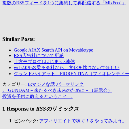
複数のRSSフィードを1つに集約して再配信する「MixFeed」
（
Similar Posts:
Google AJAX Search API on Movabletype
RSS広告社について所感
上方モブログ1:はじまり3連休
web2.0を名乗る会社なら、文化を壊さないでほしい
グランドハイアット FIORENTINA（フィオレンティ
カテゴリー:
B:マジメな話
パーマリンク
←
GUNDAM－来たるべき未来のために－（展示会）
投資を子供に教えるということ
→
1 Response to
RSSのリミックス
ピンバック:
アフィリエイトで稼ぐ！をやってみよう。