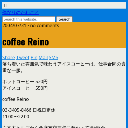
俺なりのたわごと
2004/07/31 • no comments
coffee Reino
Share
Tweet
Pin
Mail
SMS
落ち着いた雰囲気で味わうアイスコーヒーは、仕事合間の貴
重な一服。
ホットコーヒー 520円
アイスコーヒー 550円
coffee Reino
03-3405-8466 日祝日定休
11:00〜22:00
六本木ヒルズから西麻布交差点に向かって徒歩5分。