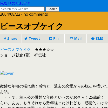
俺なりのたわごと
2004/08/22 • no comments
ピースオブケイク
Share
Tweet
Pin
Mail
SMS
ピースオブケイク
★★★☆☆
ジョージ朝倉 (著) 祥伝社
微妙な年頃の揺れ動く感情と、過去の恋愛からの脱却を描いた
お話。
・・・で、主人公の微妙な年齢というのがおそらく25歳前く
らい。ああ、もうそれから数年経ったけれども、感情的には今