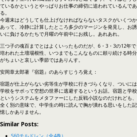
ているかというとやっぱりお仕事の締切に追われているんであ
る。
今週末はどうしても仕上げなければならないタスクがいくつか
あって、冷静に計算したところ多少のマージンを発見し、お誘
いに負けるかたちで月曜の午前中にお残し。あれあれ。
三つ子の魂百までとはよくいったものだが、6・3・3の12年で
培われた土壇場根性、いつまでもこんなものに頼り続ける時分
がちょいと哀しい季節ではありんす。
安岡章太郎著『宿題』のあらすじうろ覚え：
宿題が仕上がらない劣等生が学校に行きづらくなり、ついには
学校をサボって空想の世界に逃避するというお話。宿題と学校
というシステムをメタファーにした反戦小説なのだけれども、
全く別の意味で、中学生の時に読んで胸が潰れる思いをした記
憶しかありません。
Similar Posts:
S60チルドレン（全4巻）