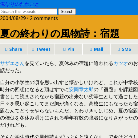
俺なりのたわごと
2004/08/29 • 2 comments
夏の終わりの風物詩：宿題
Share
Tweet
Pin
Mail
SMS
サザエさん
を見ていたら、夏休みの宿題に追われる
カツオ
のお
話だった。
自分の小学生の頃を思い出すと懐かしいけれど、これが中学校
時分の回想になると頭はすでに
安岡章太郎
の『宿題』を課題図
書として読まされながら宿題の出来ない劣等生として過ごした
日々を思い起こしてまだ胸が痛くなる。高校生にもなったら宿
題なんてどうせやらないもんだ、とわりきりはじめ、夏の宿題
の催促を冬休み明けにされる学年有数の強者になりさがったの
だけれども。
そんな学生時代の風物詩もずいぶんと遠くなり、で今はどうし