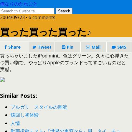
俺なりのたわごと
2004/09/23 • 6 comments
買った買った買った♪
Share
Tweet
Pin
Mail
SMS
買っちゃいましたiPod mini。色はグリーン。久々に心浮きた
つ買い物で、やっぱりAppleのブランドってすごいものだと、
実感。
Similar Posts:
ブルガリ スタイルの潮流
猿回し初体験
人情
動画投稿テスト-『世界の車窓から』風、タイ、チュ