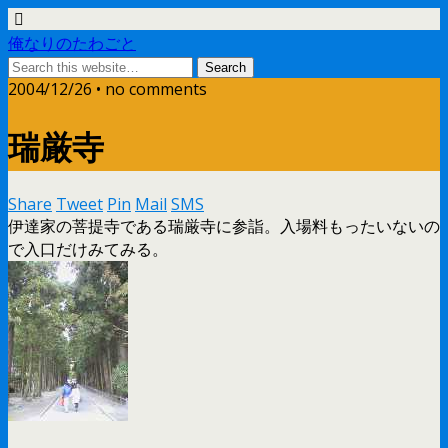
俺なりのたわごと
2004/12/26 • no comments
瑞厳寺
Share
Tweet
Pin
Mail
SMS
伊達家の菩提寺である瑞厳寺に参詣。入場料もったいないの
で入口だけみてみる。