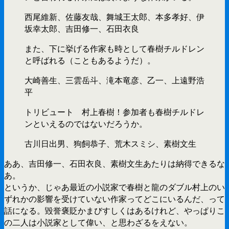
西尾維新、佐藤友哉、舞城王太郎、本多孝好、伊
坂幸太郎、吉田修一、石田衣良
また、下に挙げる作家も時として春樹チルドレン
と呼ばれる（こともあるようだ）。
大崎善生、三雲岳斗、滝本竜彦、乙一、上遠野浩
平
トリビュート 村上春樹！参加者も春樹チルドレ
ンといえるのではないだろうか。
古川日出男、狗飼恭子、荒木スミシ、素樹文生
ああ、吉田修一、石田衣良、素樹文生あたりは納得できるな
あ。
というか、じゃあ最近の小説家で春樹と龍のダブル村上のい
ずれかの影響を受けていない作家ってどこにいるんだ、って
話になる。毀誉褒貶かまびすしくはあるけれど、やっぱりこ
の二人は小説家として偉い、と思わざるをえない。