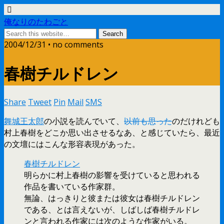
俺なりのたわごと
2004/12/31 • no comments
春樹チルドレン
Share
Tweet
Pin
Mail
SMS
舞城王太郎
の小説を読んでいて、
以前も思った
のだけれども
村上春樹をどこか思い出させるなあ、と感じていたら、最近
の文壇にはこんな形容表現があった。
春樹チルドレン
明らかに村上春樹の影響を受けていると思われる
作品を書いている作家群。
無論、はっきりと彼または彼女は春樹チルドレン
である、とは言えないが、しばしば春樹チルドレ
ンと言われる作家には次のような作家がいる。