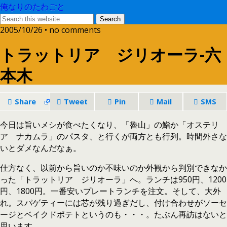
俺なりのたわごと
2005/10/26 • no comments
トラットリア ジリオーラ-六
本木
Share
Tweet
Pin
Mail
SMS
今日は旨いメシが食べたくなり、「魯山」の鮨か「オステリ
ア ナカムラ」のパスタ、と行くが両方とも行列。時間外さな
いとダメなんだなぁ。
仕方なく、以前から旨いのか不味いのか外観から判別できなか
った「トラットリア ジリオーラ」へ。ランチは950円、1200
円、1800円。一番安いプレートランチを注文。そして、大外
れ。スパゲティーには芯が残り過ぎだし、付け合わせがソーセ
ージとベイクドポテトというのも・・・。たぶん再訪はないと
思います。