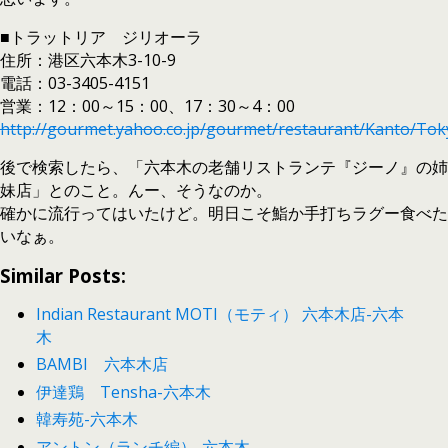
■トラットリア ジリオーラ
住所：港区六本木3-10-9
電話：03-3405-4151
営業：12：00～15：00、17：30～4：00
http://gourmet.yahoo.co.jp/gourmet/restaurant/Kanto/To
後で検索したら、「六本木の老舗リストランテ『ジーノ』の姉
妹店」とのこと。んー、そうなのか。
確かに流行ってはいたけど。明日こそ鮨か手打ちラグー食べた
いなぁ。
Similar Posts:
Indian Restaurant MOTI（モティ） 六本木店-六本
木
BAMBI 六本木店
伊達鶏 Tensha-六本木
韓寿苑-六本木
アントン（ランチ編）-六本木