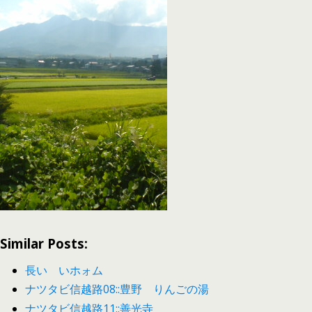
Similar Posts:
長いゝいホォム
ナツタビ信越路08::豊野 りんごの湯
ナツタビ信越路11::善光寺