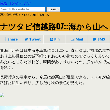
俺なりのたわごと
2006/09/09 • no comments
ナツタビ信越路07::海から山へ
Share
Tweet
Pin
Mail
SMS
青海川からは日本海を車窓に直江津へ。直江津は北前船の港で
あり上杉謙信公の城下町でもあるいい街なのでゆっくり歩いて
みたいところだけれど、時間があまりないため、涙をのんで先
を急ぐ。
長野行きの電車から、今度は妙高山が遠望できる。ススキが線
路ばたに生い茂り、少しだけ秋の景色が見えた。