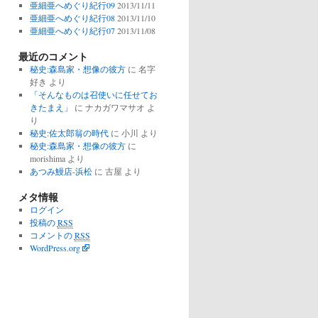
亜細亜へめぐり紀行09
2013/11/11
亜細亜へめぐり紀行08
2013/11/10
亜細亜へめぐり紀行07
2013/11/08
最近のコメント
秘史:森島家・想像の彼方
に
名字
好き
より
「そんなものは召使いに任せてお
きたまえ」
に
ナカガワマサオ
よ
り
秘史:佐太郎翁の時代
に
小川
より
秘史:森島家・想像の彼方
に
morishima
より
あつみ鰻店-浜松
に
古屋
より
メタ情報
ログイン
投稿の
RSS
コメントの
RSS
WordPress.org