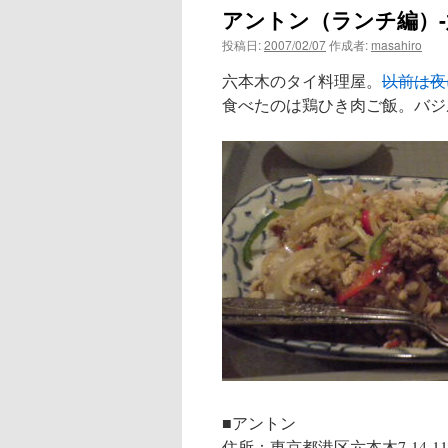
アントン（ランチ編）-
ン
投稿日:
2007/02/07
作成者:
masahiro
ツ
六本木のタイ料理屋。
以前は夜
へ
食べたのは鶏ひき肉ご飯。バジ
ス
キ
ッ
プ
■アントン
住所：東京都港区六本木7-14-1