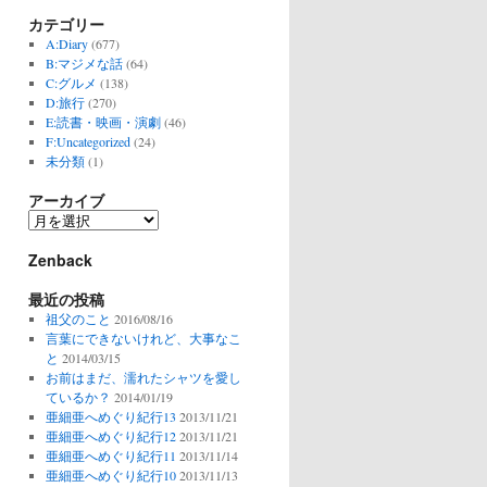
カテゴリー
A:Diary
(677)
B:マジメな話
(64)
C:グルメ
(138)
D:旅行
(270)
E:読書・映画・演劇
(46)
F:Uncategorized
(24)
未分類
(1)
アーカイブ
ア
ー
Zenback
カ
イ
最近の投稿
ブ
祖父のこと
2016/08/16
言葉にできないけれど、大事なこ
と
2014/03/15
お前はまだ、濡れたシャツを愛し
ているか？
2014/01/19
亜細亜へめぐり紀行13
2013/11/21
亜細亜へめぐり紀行12
2013/11/21
亜細亜へめぐり紀行11
2013/11/14
亜細亜へめぐり紀行10
2013/11/13