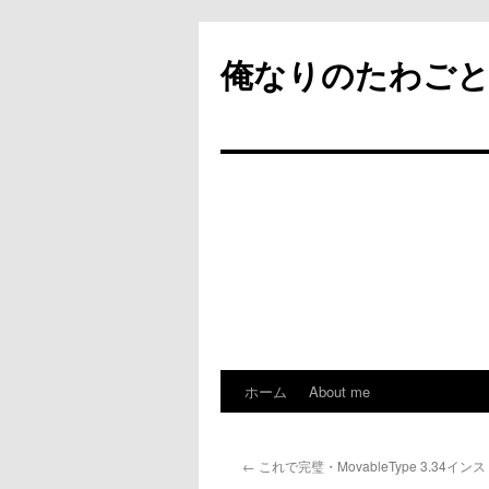
俺なりのたわご
ホーム
About me
コ
ン
←
これで完璧・MovableType 3.34イ
テ