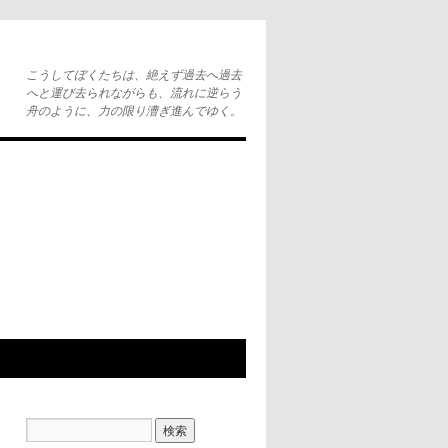
こうしてぼくたちは、絶えず過去へ過去
へと運び去られながらも、流れに逆らう
舟のように、力の限り漕ぎ進んでゆく。