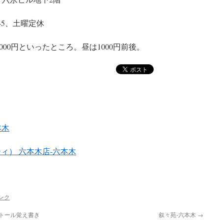
 22:45、土曜定休
00円といったところ。昼は1000円前後。
本木
TI（モティ） 六本木店-六本木
ンク
ンストール覚え書き
叙々苑-六本木
→