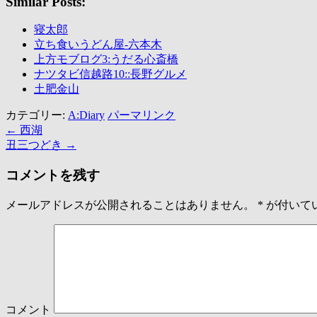
Similar Posts:
寝太郎
立ち食いうどん屋-六本木
上方モブログ3:うだる心斎橋
ナツタビ信越路10::長野グルメ
土肥金山
カテゴリー:
A:Diary
パーマリンク
←
西湖
丑三つどき
→
コメントを残す
メールアドレスが公開されることはありません。
*
が付いて
コメント