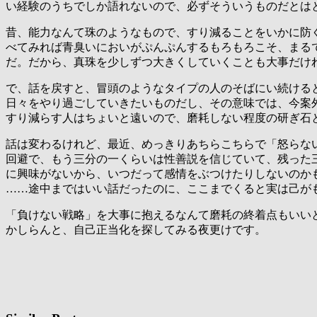
い経験のうちでしか語れないので、必ずそういうものだとは
昔、能力なんて珠のようなもので、すり減ることをいかに防
べてみれば青臭いにおいがぷんぷんするもろもろこそ、まる
だ。だから、真珠を少しずつ大きくしていくことも大事だけ
で、話を戻すと、冒頭のようなタイプの人のそばにい続ける
日々をやり過ごしていきたいものだし、その意味では、今案
すり減らす人はちょいと遠いので、磨耗しない程度の研ぎ石
話は変わるけれど、最近、めっきりあちらこちらで「怒らな
回避で、もう三分の一くらいは性善説を信じていて、残った
に興味がないから、いつだって感情をぶつけたりしないのか
……途中まではいい話だったのに、ここまでくると実は己が
「負けない戦略」を大事に抱えるなんて磨耗の終着点もいい
かしらんと、自己正当化を探してみる夜更けです。