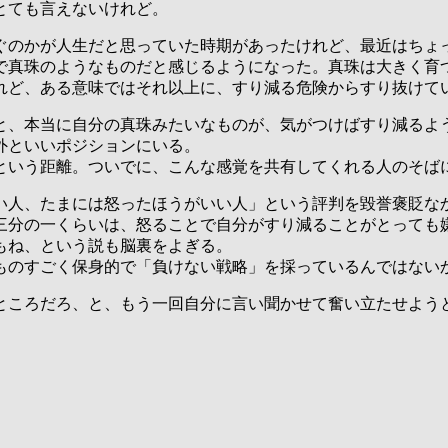
とても言えないけれど。
ぐのかが人生だと思っていた時期があったけれど、最近はちょ
で真珠のようなものだと感じるようになった。真珠は大きく育
れど、ある意味ではそれ以上に、すり減る危険からすり抜けて
と、本当に自分の真珠みたいなものが、気がつけばすり減るよ
外といいポジションにいる。
という距離。ついでに、こんな感覚を共有してくれる人のそば
い人、たまには怒ったほうがいい人」という評判を毀誉褒貶な
三分の一くらいは、怒ることで自分がすり減ることがとっても
もね、という説も脳裏をよぎる。
ものすごく保身的で「負けない戦略」を採っているんではない
ところだろ、と、もう一回自分に言い聞かせて奮い立たせよう