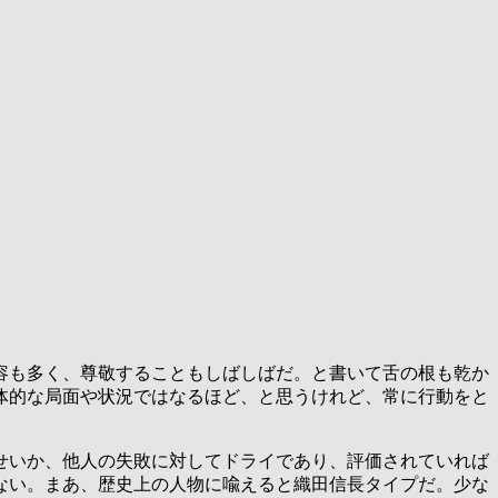
容も多く、尊敬することもしばしばだ。と書いて舌の根も乾か
体的な局面や状況ではなるほど、と思うけれど、常に行動をと
せいか、他人の失敗に対してドライであり、評価されていれば
ない。まあ、歴史上の人物に喩えると織田信長タイプだ。少な