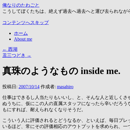
俺なりのたわごと
こうしてぼくたちは、絶えず過去へ過去へと運び去られなが
コンテンツへスキップ
ホーム
About me
←
西湖
丑三つどき
→
真珠のようなもの inside me.
投稿日:
2007/10/14
作成者:
masahiro
仕事はできるし人当たりもいいし、と、そんな人と近しくさ
ぬうちに、仮にこの人の直属スタッフになったら辛いだろう
もにすれば、耐えられなくなりそうだ。
こういう人に評価されるとどうなるか、といえば、毎日プレ
いるほど、常にその評価相応のアウトプットを求められ、一