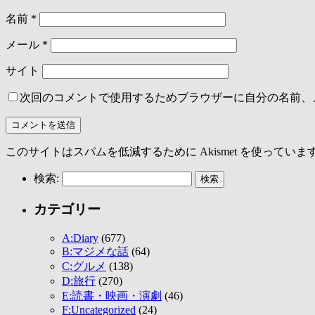
名前
*
メール
*
サイト
次回のコメントで使用するためブラウザーに自分の名前、
このサイトはスパムを低減するために Akismet を使っていま
検索:
カテゴリー
A:Diary
(677)
B:マジメな話
(64)
C:グルメ
(138)
D:旅行
(270)
E:読書・映画・演劇
(46)
F:Uncategorized
(24)