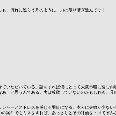
らも、流れに逆らう舟のように、力の限り漕ぎ進んでゆく。
せていただいている。話をすれば僕にとって大変示唆に富む内
なあ、と思うんである。実は尊敬していないのかもしれぬ。具
ッシャーとストレスを感じる羽目になる。本人に失敗が少ない
つの案件でもミスをすれば、あっさりとその評価を下げて省み