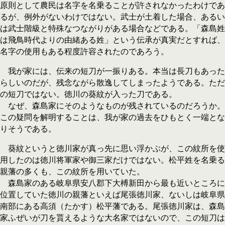
原則として農民は名字を名乗ることが許されなかったわけであ
るが、例外がないわけではない。武士が土着した場合、あるい
は武士階級と特殊なつながりがある場合などである。「森島姓
は飛鳥時代よりの由緒ある姓」という伝承が真実だとすれば、
名字の使用もある程度許容されたのであろう。
我が家には、伝来の短刀が一振りある。本当は長刀もあった
らしいのだが、残念ながら散逸してしまったようである。ただ
の短刀ではない。徳川の葵紋が入った刀である。
なぜ、森島家にそのようなものが残されているのだろうか。
この疑問を解明することは、我が家の過去をひもとく一端とな
りそうである。
葵紋というと徳川家が真っ先に思い浮かぶが、この紋所を使
用したのは徳川将軍家や御三家だけではない。松平姓を名乗る
親藩の多くも、この紋所を用いていた。
森島家のある岐阜県安八郡下大榑新田から最も近いところに
位置していた徳川の親藩といえば尾張徳川家、ないしは岐阜県
南部にある高須（たかす）松平藩である。尾張徳川家は、森島
家ふぜいが刀を貰えるような大名家ではないので、この短刀は