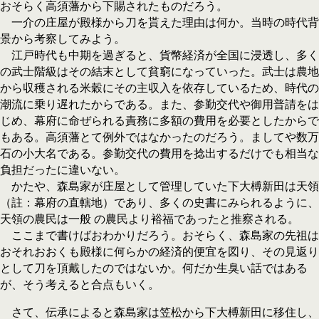
おそらく高須藩から下賜されたものだろう。
一介の庄屋が殿様から刀を貰えた理由は何か。当時の時代背
景から考察してみよう。
江戸時代も中期を過ぎると、貨幣経済が全国に浸透し、多く
の武士階級はその結末として貧窮になっていった。武士は農地
から収穫される米穀にその主収入を依存しているため、時代の
潮流に乗り遅れたからである。また、参勤交代や御用普請をは
じめ、幕府に命ぜられる責務に多額の費用を必要としたからで
もある。高須藩とて例外ではなかったのだろう。ましてや数万
石の小大名である。参勤交代の費用を捻出するだけでも相当な
負担だったに違いない。
かたや、森島家が庄屋として管理していた下大榑新田は天領
（註：幕府の直轄地）であり、多くの史書にみられるように、
天領の農民は一般 の農民より裕福であったと推察される。
ここまで書けばおわかりだろう。おそらく、森島家の先祖は
おそれおおくも殿様に何らかの経済的便宜を図り、その見返り
として刀を頂戴したのではないか。何だか生臭い話ではある
が、そう考えると合点もいく。
さて、伝承によると森島家は笠松から下大榑新田に移住し、