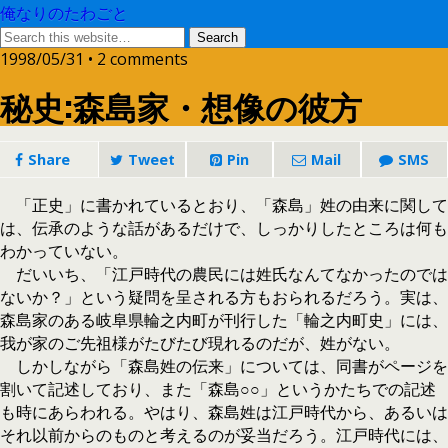
俺なりのたわごと
1998/05/31 • 2 comments
秘史:森島家・想像の彼方
Share
Tweet
Pin
Mail
SMS
「正史」に書かれているとおり、「森島」姓の由来に関して
は、伝承のような話があるだけで、しっかりしたところは何も
わかっていない。
だいいち、「江戸時代の農民には姓氏なんてなかったのでは
ないか？」という疑問を呈される方もおられるだろう。実は、
森島家のある岐阜県輪之内町が刊行した「輪之内町史」には、
我が家のご先祖様がたびたび現れるのだが、姓がない。
しかしながら「森島姓の伝来」については、同書がページを
割いて記述しており、また「森島○○」というかたちでの記述
も時にあらわれる。やはり、森島姓は江戸時代から、あるいは
それ以前からのものと考えるのが妥当だろう。江戸時代には、