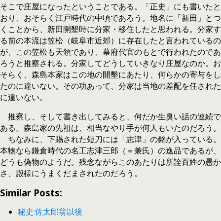
そこで庄屋になったということである。「正史」にも書いたと
おり、おそらく江戸時代の中頃であろう。地名に「新田」とつ
くことから、新田開墾時に分家・移住したと思われる。分家す
る前の本流は笠松（岐阜市近郊）に存在したと言われているの
が、この笠松も天領であり、幕府代官のもとで行われたのであ
ろうと推察される。分家してどうしていきなり庄屋なのか。お
そらく、森島本家はこの地の開墾にあたり、何らかの寄与をし
たのに違いない。その功あって、分家は当地の差配を任された
に違いない。
推察し、そして書き出してみると、何だか生臭い話の連続で
ある。森島家の先祖は、相当なやり手が何人もいたのだろう。
ちなみに、下賜された短刀には「志津」の銘が入っている。
本物なら鎌倉時代の名工志津三郎（＝兼氏）の逸品であるが、
どうも偽物のようだ。残念ながらこのあたりは所詮百姓の愚か
さ、殿様にうまくだまされたのだろう。
Similar Posts:
秘史:佐太郎翁以後