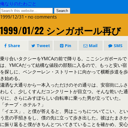
俺なりのたわごと
1999/12/31 • no comments
1999/01/22 シンガポール再び
Share
Tweet
Pin
Mail
SMS
乗り合いタクシーをYMCAの前で降りる。ここシンガポールで
は、YMCAだって結構な値段の部類に入るので、もっと安い宿
を探しに、ベンクーレン・ストリートに向かって横断歩道を歩
き始める。
瀟洒な大通りから一本入っただけのその通りは、安宿街にふさ
わしく、少しくすんだコンクリートが目立つ。そんな乾いた通
りに、さらにみすぼらしい自転車に乗った男が立っていた。
「チープ・ホテル？」
「イエス」、と僕が答えると、男はこっちについてこい、とい
う意の手招きをし、僕の先に立って歩き出した。彼はたまさか
に振り返ると僕がきちんとついてきていることを確かめ、安心