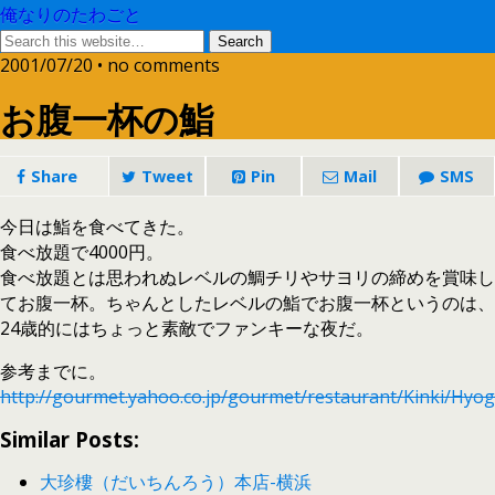
俺なりのたわごと
2001/07/20 • no comments
お腹一杯の鮨
Share
Tweet
Pin
Mail
SMS
今日は鮨を食べてきた。
食べ放題で4000円。
食べ放題とは思われぬレベルの鯛チリやサヨリの締めを賞味し
てお腹一杯。ちゃんとしたレベルの鮨でお腹一杯というのは、
24歳的にはちょっと素敵でファンキーな夜だ。
参考までに。
http://gourmet.yahoo.co.jp/gourmet/restaurant/Kinki/Hyo
Similar Posts:
大珍樓（だいちんろう）本店-横浜