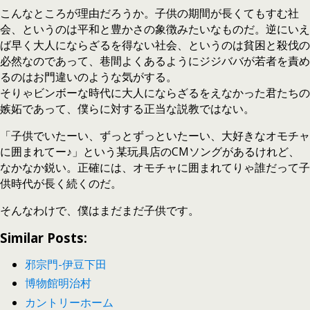
こんなところが理由だろうか。子供の期間が長くてもすむ社
会、というのは平和と豊かさの象徴みたいなものだ。逆にいえ
ば早く大人にならざるを得ない社会、というのは貧困と殺伐の
必然なのであって、巷間よくあるようにジジババが若者を責め
るのはお門違いのような気がする。
そりゃビンボーな時代に大人にならざるをえなかった君たちの
嫉妬であって、僕らに対する正当な説教ではない。
「子供でいたーい、ずっとずっといたーい、大好きなオモチャ
に囲まれてー♪」という某玩具店のCMソングがあるけれど、
なかなか鋭い。正確には、オモチャに囲まれてりゃ誰だって子
供時代が長く続くのだ。
そんなわけで、僕はまだまだ子供です。
Similar Posts:
邪宗門-伊豆下田
博物館明治村
カントリーホーム