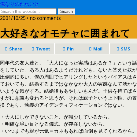
俺なりのたわごと
2001/10/25 • no comments
大好きなオモチャに囲まれて
Share
Tweet
Pin
Mail
SMS
同年代の友人達と、「大人になった実感はあるか？」という話
をしていた。ある人はあるようだけれども、ないと答えた奴が
圧倒的に多い。僕の周囲でヒアリングしたというバイアスはさ
ておいても、結婚するまではなかなか大人の実感なんて湧かな
いような気がする。結婚後もあやしいもんだ。子供を持てばさ
すがに意識も変わると思うが、それは親子という上下軸、の置
換であり、狭義のアイデンティフィケーションではない。
・大人にしかできないこと、が減少しているから。
・明確な境い目となる儀式、が存在しないから。
・いつまでも親が元気＝カネもあれば面倒も見てくれるから。