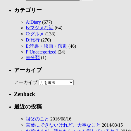
カテゴリー
A:Diary
(677)
B:マジメな話
(64)
C:グルメ
(138)
D:旅行
(270)
E:読書・映画・演劇
(46)
F:Uncategorized
(24)
未分類
(1)
アーカイブ
アーカイブ
Zenback
最近の投稿
祖父のこと
2016/08/16
言葉にできないけれど、大事なこと
2014/03/15