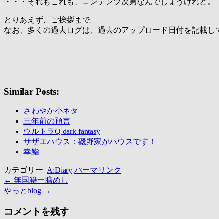
・・・それもこれも、コンテンツ次第なんでしょうけれど。
とりあえず、ご挨拶まで。
なお、多くの過去ログは、過去のアップロード日付を記載し
Similar Posts:
さわやか小ネタ
三年前の預言
ウルトラQ dark fantasy
サザエハウス：磯野家がハウスです！
幸鮨
カテゴリー:
A:Diary
パーマリンク
←
無国籍一膳めし
やっとblog
→
コメントを残す