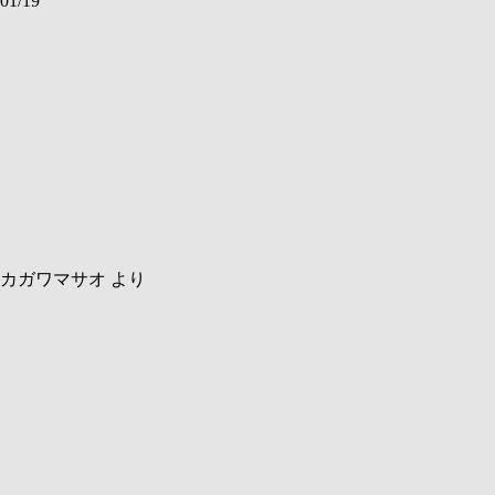
01/19
カガワマサオ
より