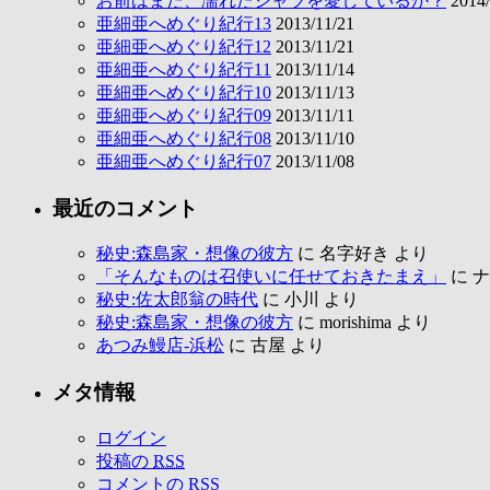
お前はまだ、濡れたシャツを愛しているか？
2014/
亜細亜へめぐり紀行13
2013/11/21
亜細亜へめぐり紀行12
2013/11/21
亜細亜へめぐり紀行11
2013/11/14
亜細亜へめぐり紀行10
2013/11/13
亜細亜へめぐり紀行09
2013/11/11
亜細亜へめぐり紀行08
2013/11/10
亜細亜へめぐり紀行07
2013/11/08
最近のコメント
秘史:森島家・想像の彼方
に
名字好き
より
「そんなものは召使いに任せておきたまえ」
に
ナ
秘史:佐太郎翁の時代
に
小川
より
秘史:森島家・想像の彼方
に
morishima
より
あつみ鰻店-浜松
に
古屋
より
メタ情報
ログイン
投稿の
RSS
コメントの
RSS