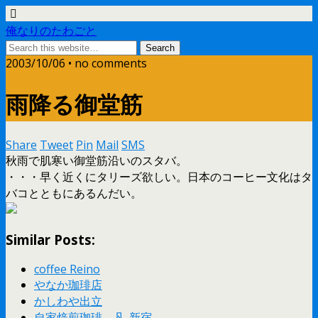
俺なりのたわごと
2003/10/06 • no comments
雨降る御堂筋
Share
Tweet
Pin
Mail
SMS
秋雨で肌寒い御堂筋沿いのスタバ。
・・・早く近くにタリーズ欲しい。日本のコーヒー文化はタ
バコとともにあるんだい。
Similar Posts:
coffee Reino
やなか珈琲店
かしわや出立
自家焙煎珈琲 凡-新宿