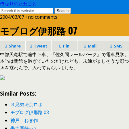
俺なりのたわごと
2004/03/07 • no comments
モブログ伊那路 07
Share
Tweet
Pin
Mail
SMS
中部天竜駅で途中下車、『佐久間レールパーク』で電車見学。
本当は閉館を過ぎていたのだけれども、未練がましそうな顔つ
きを哀れんで、入れてもらいました。
Similar Posts:
３兄弟埼京ロボ
モブログ伊那路 08
神戸 ねぎ作
手土産持って