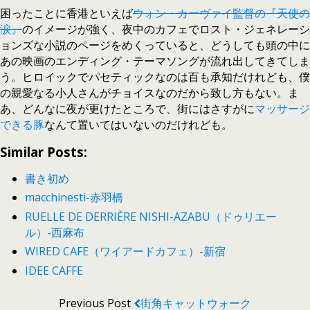
困ったことに香港といえば
ウォン・カーヴァイ監督の『天使の
涙』
のイメージが強く、夜中のカフェでロスト・ジェネレーシ
ョンズな小説のページをめくっていると、どうしても頭の中に
あの映画のエンディング・テーマソングが流れ出してきてしま
う。ヒロイックでパセティックなのは百も承知だけれども、僕
の親愛なる小人さんがチョイスなのだから致し方もない。ま
あ、どんなに夜が更けたところで、街にはさすがに
マッサージ
できる豚
なんて置いてはいないのだけれども。
Similar Posts:
書き初め
macchinesti-赤羽橋
RUELLE DE DERRIÈRE NISHI-AZABU（ドゥリエー
ル）-西麻布
WIRED CAFE（ワイアードカフェ）-新宿
IDEE CAFFE
Previous Post
街角キャットウォーク