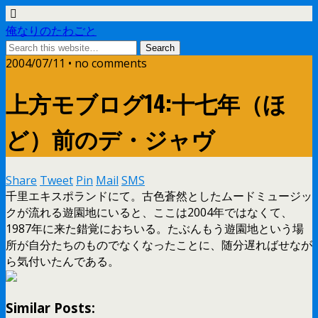
俺なりのたわごと
2004/07/11 • no comments
上方モブログ14:十七年（ほ
ど）前のデ・ジャヴ
Share
Tweet
Pin
Mail
SMS
千里エキスポランドにて。古色蒼然としたムードミュージッ
クが流れる遊園地にいると、ここは2004年ではなくて、
1987年に来た錯覚におちいる。たぶんもう遊園地という場
所が自分たちのものでなくなったことに、随分遅ればせなが
ら気付いたんである。
Similar Posts: