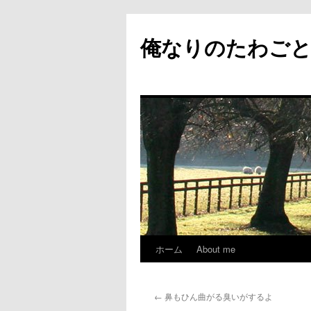
俺なりのたわご
ホーム
About me
コ
ン
←
鼻もひん曲がる臭いがするよ
テ