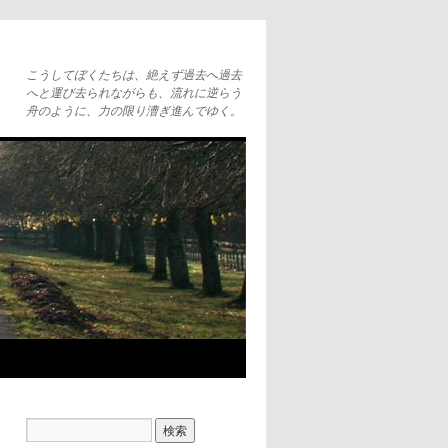
こうしてぼくたちは、絶えず過去へ過去
へと運び去られながらも、流れに逆らう
舟のように、力の限り漕ぎ進んでゆく。