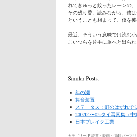
れてぎゅっと絞ったレモンの、
その残り香。読みながら、僕は
ということも相まって、僕を彼
最近、そういう意味では読む小
こいつらを片手に旅へと出られ
Similar Posts:
年の瀬
舞台装置
ステータス：町のはずれで
200704〜05:タイ写真集（
日本ブレイク工業
カテゴリー:
E:読書・映画・演劇
パーマリ