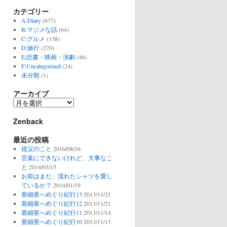
カテゴリー
A:Diary
(677)
B:マジメな話
(64)
C:グルメ
(138)
D:旅行
(270)
E:読書・映画・演劇
(46)
F:Uncategorized
(24)
未分類
(1)
アーカイブ
ア
ー
Zenback
カ
イ
最近の投稿
ブ
祖父のこと
2016/08/16
言葉にできないけれど、大事なこ
と
2014/03/15
お前はまだ、濡れたシャツを愛し
ているか？
2014/01/19
亜細亜へめぐり紀行13
2013/11/21
亜細亜へめぐり紀行12
2013/11/21
亜細亜へめぐり紀行11
2013/11/14
亜細亜へめぐり紀行10
2013/11/13