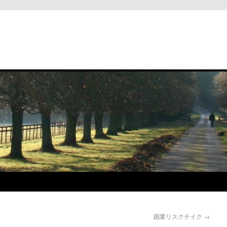
と
因業リスクテイク
→