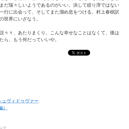
まだ瑞々しいようであるのがいい。決して絞り滓ではない
一行に出会って、そしてまた溜め息をつける。村上春樹訳
の世界にいざなう。
説々々、あたりまくり。こんな幸せなことはなくて、後は
たら、もう何だっていいや。
シュヴィドゥヴァー
中編）
ンク