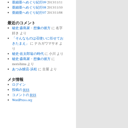
亜細亜へめぐり紀行09
2013/11/11
亜細亜へめぐり紀行08
2013/11/10
亜細亜へめぐり紀行07
2013/11/08
最近のコメント
秘史:森島家・想像の彼方
に
名字
好き
より
「そんなものは召使いに任せてお
きたまえ」
に
ナカガワマサオ
よ
り
秘史:佐太郎翁の時代
に
小川
より
秘史:森島家・想像の彼方
に
morishima
より
あつみ鰻店-浜松
に
古屋
より
メタ情報
ログイン
投稿の
RSS
コメントの
RSS
WordPress.org