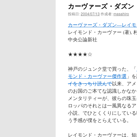
カーヴァーズ・ダズン
ン
投稿日:
2004/07/13
作成者:
masahiro
ツ
カーヴァーズ・ダズン―レイモ
へ
レイモンド・カーヴァー (著), 村
中央公論新社
ス
★★★★☆
キ
ッ
神戸のジュンク堂で買った、「
モンド・カーヴァー傑作選
」を
プ
イをきっちり読んで
以来、アメ
のお国のご本てな認識しかなか
メンタリティーが、彼らの珠玉
ロッパのそれとは一風異なるア
小説、でひとくくりにしている
う予感が僕をとらえている。
レイモンド・カーヴァーは、短