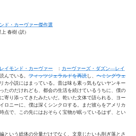
ンド・カーヴァー傑作選
上 春樹 (訳)
レイモンド・カーヴァー
：
カーヴァーズ・ダズン―レイ
読んでいる。
フィッツジェラルドを再読
し、
ヘミングウェ
リカ小説にはまっている。昔は味も素っ気もないヤンキー
ったのだけれども、都会の生活を続けているうちに、僕の
に寄り添ってきたみたいだ。乾いた文体で語られる、ヨー
イロニーに、僕は深くシンクロする。まだ彼らをアメリカ
時点で、この先にはおそらく宝物が眠っているはず、とい
編という総体の分量だけでなく、文章じたいも削ぎ落とさ