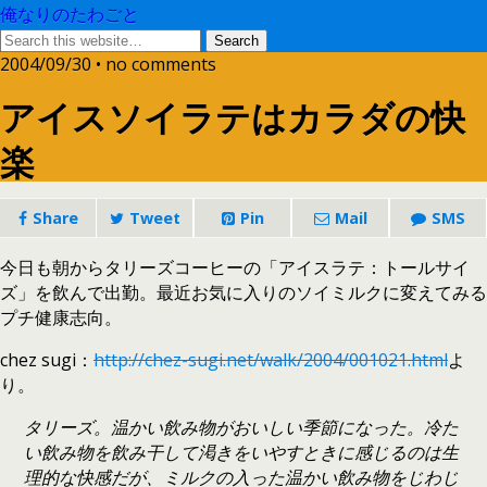
俺なりのたわごと
2004/09/30 • no comments
アイスソイラテはカラダの快
楽
Share
Tweet
Pin
Mail
SMS
今日も朝からタリーズコーヒーの「アイスラテ：トールサイ
ズ」を飲んで出勤。最近お気に入りのソイミルクに変えてみる
プチ健康志向。
chez sugi：
http://chez-sugi.net/walk/2004/001021.html
よ
り。
タリーズ。温かい飲み物がおいしい季節になった。冷た
い飲み物を飲み干して渇きをいやすときに感じるのは生
理的な快感だが、ミルクの入った温かい飲み物をじわじ