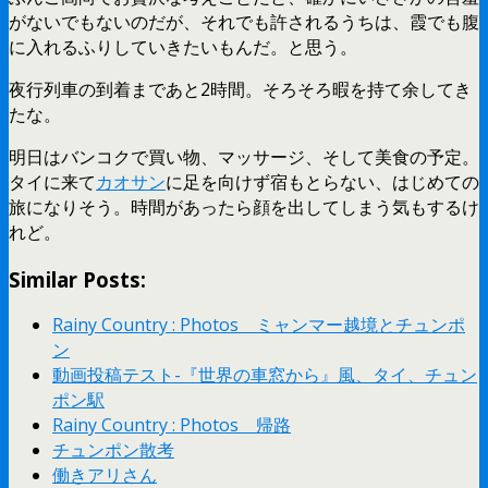
がないでもないのだが、それでも許されるうちは、霞でも腹
に入れるふりしていきたいもんだ。と思う。
夜行列車の到着まであと2時間。そろそろ暇を持て余してき
たな。
明日はバンコクで買い物、マッサージ、そして美食の予定。
タイに来て
カオサン
に足を向けず宿もとらない、はじめての
旅になりそう。時間があったら顔を出してしまう気もするけ
れど。
Similar Posts:
Rainy Country : Photos ミャンマー越境とチュンポ
ン
動画投稿テスト-『世界の車窓から』風、タイ、チュン
ポン駅
Rainy Country : Photos 帰路
チュンポン散考
働きアリさん