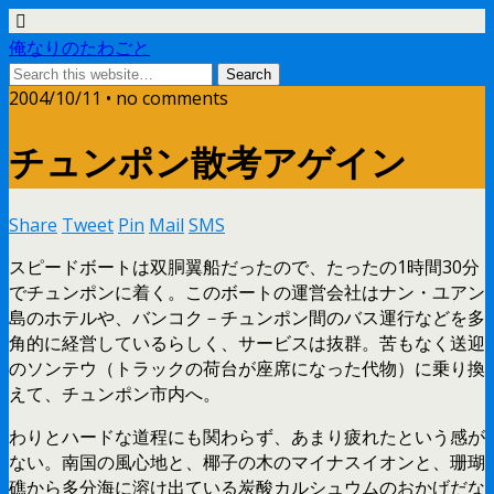
俺なりのたわごと
2004/10/11 • no comments
チュンポン散考アゲイン
Share
Tweet
Pin
Mail
SMS
スピードボートは双胴翼船だったので、たったの1時間30分
でチュンポンに着く。このボートの運営会社はナン・ユアン
島のホテルや、バンコク－チュンポン間のバス運行などを多
角的に経営しているらしく、サービスは抜群。苦もなく送迎
のソンテウ（トラックの荷台が座席になった代物）に乗り換
えて、チュンポン市内へ。
わりとハードな道程にも関わらず、あまり疲れたという感が
ない。南国の風心地と、椰子の木のマイナスイオンと、珊瑚
礁から多分海に溶け出ている炭酸カルシュウムのおかげだな