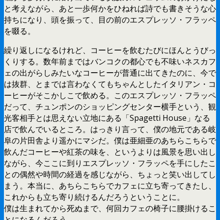
と考えながら、あと一歩何かをひねれば詩でも書きそうな心
持ちになり、頭を振って、目の前のエスプレッソ・フラッペ
を啜る。
繰り返しになるけれど、コーヒーを飲むたびにほんとうびっ
くりする。数年前まではバンコクの都心でも不味いネスカフ
ェの出がらしみたいなコーヒーが普通に出てきたのに、今で
は抜群、とまでは言わなくてもちゃんとしたイタリアン・コ
ーヒーがそこかしこで飲める。このエスプレッソ・フラッペ
だって、チュンポンのショッピングセンター横手という、観
光客相手とは思えない立地にある「Spagetti House」なる
店で飲んでいるところ。はっきり言って、僕の地元である岐
阜の片田舎より遥かにマシだ。僕は亜細亜のあちらこちらで
飲んだコーヒーや紅茶の味を、というよりは風景を思い出し
ながら、今ここに到りエスプレッソ・フラッペを手にしたこ
との偶然や時間の経過を感じながら、ちょっと笑い出してし
まう。本当に、あちらこちらでカフェに立ち寄ってきたし、
これからも立ち寄り続けるんだろうということに。
僕は生まれてから死ぬまで、何回カフェの椅子に腰掛けるこ
とになるんだろう。