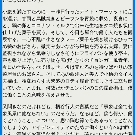
小腹を満たすために、一昨日行ったナイト・マーケットに足
を運ぶ。春雨と烏賊焼きとビーフンを胃袋に収め、夜食に
と、鶉の卵とココナツ・ミルクで出来た生地をタコ焼き状に
仕上げた菓子を買う。そして、今日も屋台で働く人たちを観
察する。一心不乱に小さなクレープ菓子を焼き続けるひっつ
め髪のおばさん。微笑みあいながら果物を売る若夫婦。妻に
監視されながら気乗りしなさそうにフライパンを使う亭主。
声も張り上げずに売り物を広げたきりのチョンガー風青年。
今日の仕度をすべて済ませ、後は売れるのを待つばかりの惣
菜屋台のおばさん。そしてあの西洋人と美人で小柄のタイ人
夫婦は、相変わらず大繁盛のロティ屋台で忙しそうに立ち働
いていた。とまれ、何故だかチュンポンのこの屋台街は、僕
に働くことの意味を考えさせる。
又聞きなのだけれども、柄谷行人の言葉だと「事象は全て心
象風景に他ならない」のだそうだ。なるほど。僕も何か、働
くということ、について、思い悩む節でもあるってことなん
でしょうか。アイデンティティのために働くというのはずい
ぶんご高尚でお贅沢な考えごとだと、確かにいささかの含羞