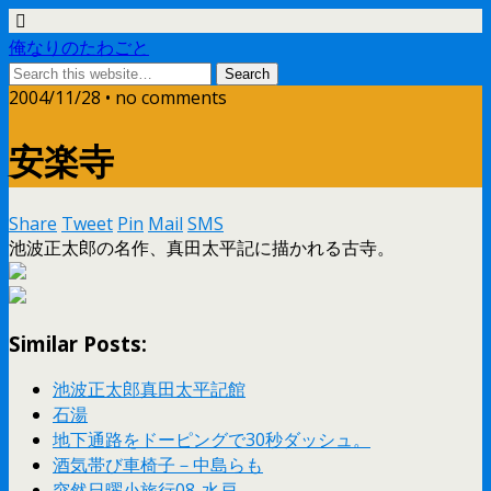
俺なりのたわごと
2004/11/28 • no comments
安楽寺
Share
Tweet
Pin
Mail
SMS
池波正太郎の名作、真田太平記に描かれる古寺。
Similar Posts:
池波正太郎真田太平記館
石湯
地下通路をドーピングで30秒ダッシュ。
酒気帯び車椅子－中島らも
突然日曜小旅行08-水戸