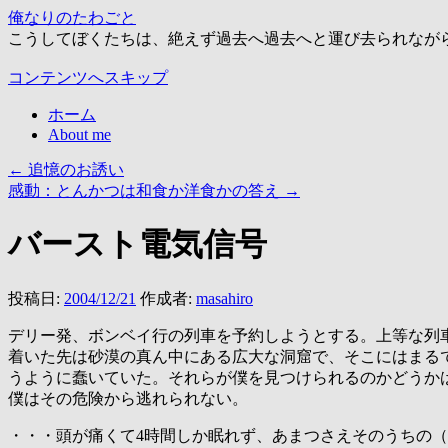
俺なりのたわごと
こうしてぼくたちは、絶えず過去へ過去へと運び去られなが
コンテンツへスキップ
ホーム
About me
←
追憶のお誘い
感動：とんかつは和食か洋食かの答え
→
バースト電気信号
投稿日:
2004/12/21
作成者:
masahiro
デリー発、ボンベイ行の列車を予約しようとする。上等な列
着いた先は砂漠の真ん中にある広大な洞窟で、そこにはまる
うように蠢いていた。それらが僕を見つけられるのかどうか
僕はその危険から逃れられない。
・・・頭が痛くて4時間しか眠れず、あまつさえそのうちの（