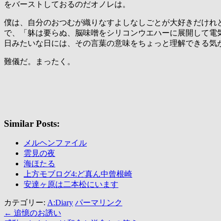
をバーストしておるのだオノレは。
僕は、自分のおつむが織りなすよしなしごとが大好きだけれ
で、「躰は要らぬ、脳味噌をシリコンウエハーに展開して電
日みたいな日には、その言葉の意味をちょっと理解できる気
難儀だ。まったく。
Similar Posts:
メルヘンファイル
雲見の夜
海ほたる
上方モブログ4:ど真ん中曾根崎
安達ヶ原は二本松にいます
カテゴリー:
A:Diary
パーマリンク
←
追憶のお誘い