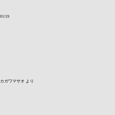
01/19
カガワマサオ
より