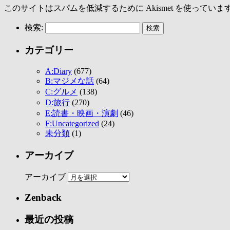
このサイトはスパムを低減するために Akismet を使っていま
検索:
カテゴリー
A:Diary
(677)
B:マジメな話
(64)
C:グルメ
(138)
D:旅行
(270)
E:読書・映画・演劇
(46)
F:Uncategorized
(24)
未分類
(1)
アーカイブ
アーカイブ
Zenback
最近の投稿