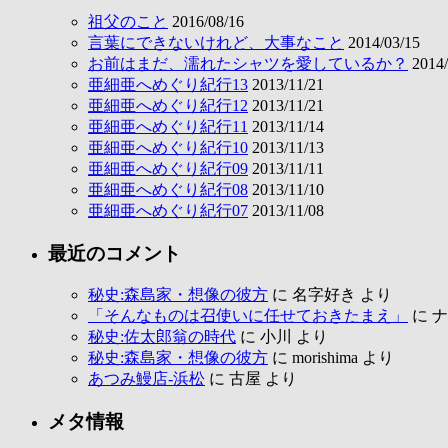
祖父のこと
2016/08/16
言葉にできないけれど、大事なこと
2014/03/15
お前はまだ、濡れたシャツを愛しているか？
2014/
亜細亜へめぐり紀行13
2013/11/21
亜細亜へめぐり紀行12
2013/11/21
亜細亜へめぐり紀行11
2013/11/14
亜細亜へめぐり紀行10
2013/11/13
亜細亜へめぐり紀行09
2013/11/11
亜細亜へめぐり紀行08
2013/11/10
亜細亜へめぐり紀行07
2013/11/08
最近のコメント
秘史:森島家・想像の彼方
に
名字好き
より
「そんなものは召使いに任せておきたまえ」
に
ナ
秘史:佐太郎翁の時代
に
小川
より
秘史:森島家・想像の彼方
に
morishima
より
あつみ鰻店-浜松
に
古屋
より
メタ情報