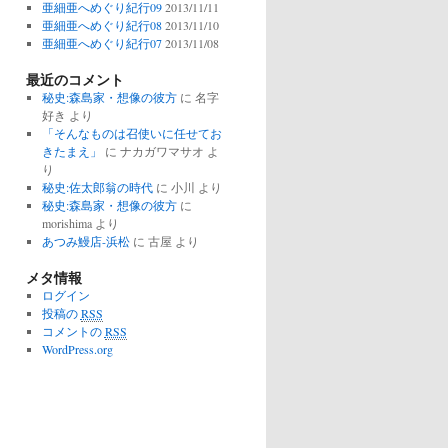
亜細亜へめぐり紀行09
2013/11/11
亜細亜へめぐり紀行08
2013/11/10
亜細亜へめぐり紀行07
2013/11/08
最近のコメント
秘史:森島家・想像の彼方
に
名字
好き
より
「そんなものは召使いに任せてお
きたまえ」
に
ナカガワマサオ
よ
り
秘史:佐太郎翁の時代
に
小川
より
秘史:森島家・想像の彼方
に
morishima
より
あつみ鰻店-浜松
に
古屋
より
メタ情報
ログイン
投稿の
RSS
コメントの
RSS
WordPress.org