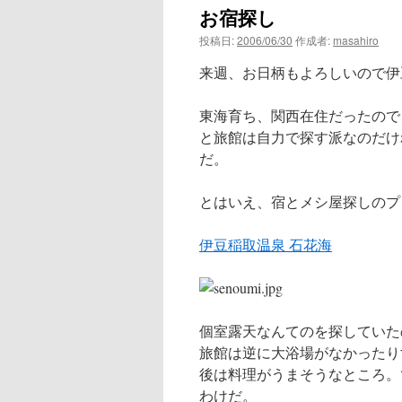
お宿探し
ン
投稿日:
2006/06/30
作成者:
masahiro
ツ
来週、お日柄もよろしいので伊
へ
東海育ち、関西在住だったので
ス
と旅館は自力で探す派なのだけ
だ。
キ
ッ
とはいえ、宿とメシ屋探しのプ
プ
伊豆稲取温泉 石花海
個室露天なんてのを探していた
旅館は逆に大浴場がなかったり
後は料理がうまそうなところ。
わけだ。