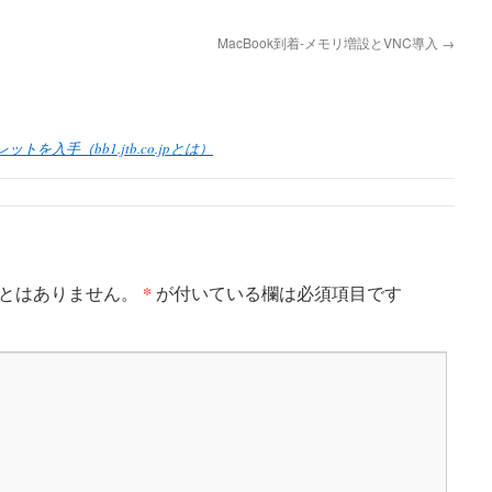
MacBook到着-メモリ増設とVNC導入
→
ンフレットを入手（bb1.jtb.co.jpとは）
*
とはありません。
が付いている欄は必須項目です