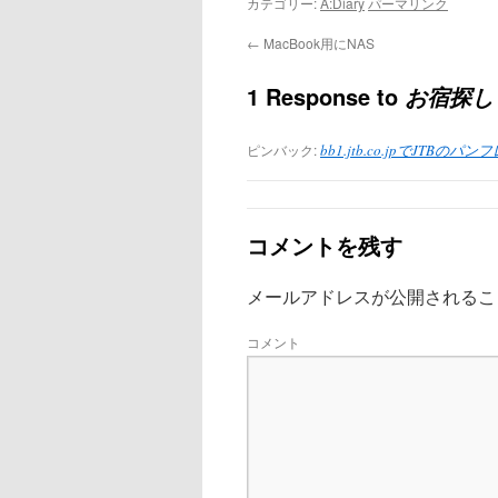
カテゴリー:
A:Diary
パーマリンク
←
MacBook用にNAS
1 Response to
お宿探し
ピンバック:
bb1.jtb.co.jpでJTBのパ
コメントを残す
メールアドレスが公開されるこ
コメント