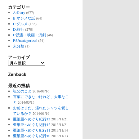
カテゴリー
A:Diary
(677)
B:マジメな話
(64)
C:グルメ
(138)
D:旅行
(270)
E:読書・映画・演劇
(46)
F:Uncategorized
(24)
未分類
(1)
アーカイブ
ア
ー
Zenback
カ
イ
最近の投稿
ブ
祖父のこと
2016/08/16
言葉にできないけれど、大事なこ
と
2014/03/15
お前はまだ、濡れたシャツを愛し
ているか？
2014/01/19
亜細亜へめぐり紀行13
2013/11/21
亜細亜へめぐり紀行12
2013/11/21
亜細亜へめぐり紀行11
2013/11/14
亜細亜へめぐり紀行10
2013/11/13