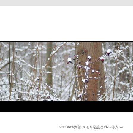
と
MacBook到着-メモリ増設とVNC導入
→