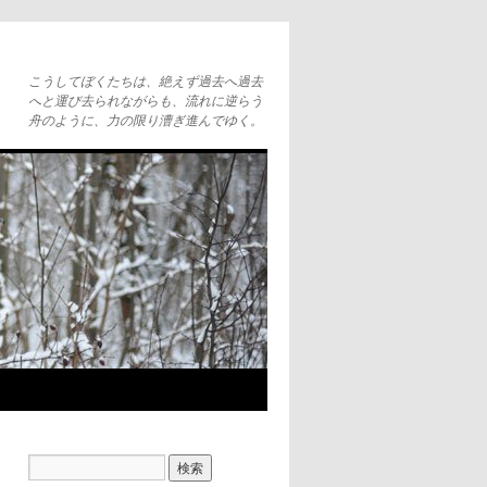
こうしてぼくたちは、絶えず過去へ過去
へと運び去られながらも、流れに逆らう
舟のように、力の限り漕ぎ進んでゆく。