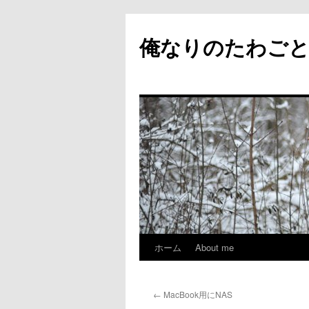
俺なりのたわご
ホーム
About me
コ
ン
←
MacBook用にNAS
テ