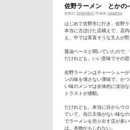
佐野ラーメン とかの-
ン
投稿日:
2006/08/07
作成者:
masahiro
ツ
はじめて佐野市に行き、佐野ラ
へ
本当に古ぼけた店構えで、店内
え、中では実直そうな主人が黙
ス
醤油ベースと聞いていたので、
キ
だけれども、いい意味でその思
ッ
佐野ラーメンはチャーシューが
プ
ンの味を壊さない薄味で、かつ
い味のメンマは全体的に淡泊な
トラストが感動。
だけれども、本当に目からウロ
ていて、自己主張がない味なの
でラーメンを売り出す店が多い
は、本物かもしれない。