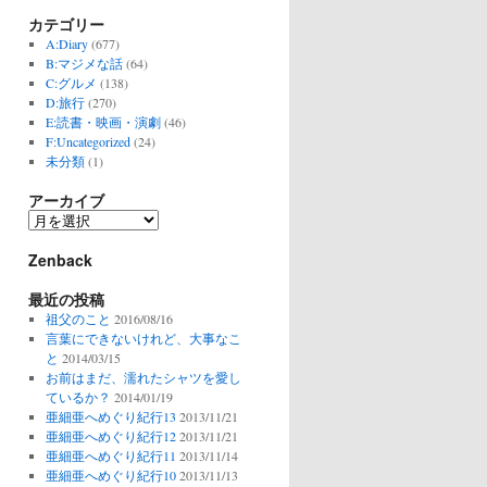
カテゴリー
A:Diary
(677)
B:マジメな話
(64)
C:グルメ
(138)
D:旅行
(270)
E:読書・映画・演劇
(46)
F:Uncategorized
(24)
未分類
(1)
アーカイブ
ア
ー
Zenback
カ
イ
最近の投稿
ブ
祖父のこと
2016/08/16
言葉にできないけれど、大事なこ
と
2014/03/15
お前はまだ、濡れたシャツを愛し
ているか？
2014/01/19
亜細亜へめぐり紀行13
2013/11/21
亜細亜へめぐり紀行12
2013/11/21
亜細亜へめぐり紀行11
2013/11/14
亜細亜へめぐり紀行10
2013/11/13