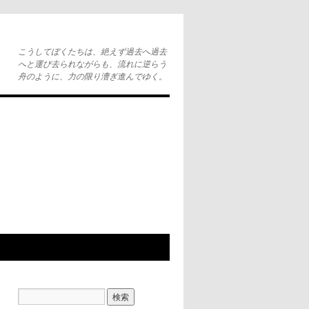
こうしてぼくたちは、絶えず過去へ過去
へと運び去られながらも、流れに逆らう
舟のように、力の限り漕ぎ進んでゆく。