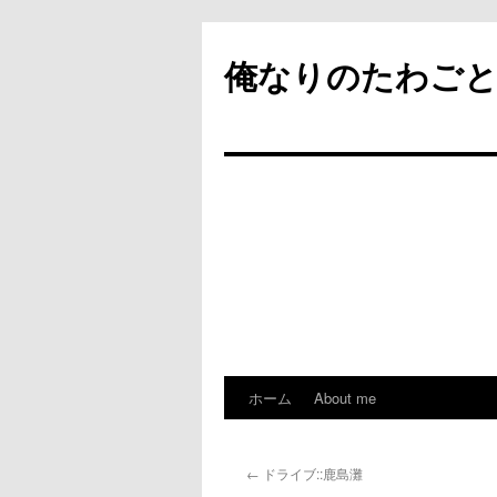
俺なりのたわご
ホーム
About me
コ
ン
←
ドライブ::鹿島灘
テ