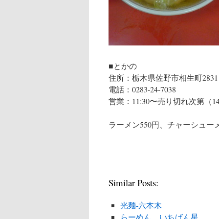
■とかの
住所：栃木県佐野市相生町2831
電話：0283-24-7038
営業：11:30〜売り切れ次第（1
ラーメン550円、チャーシューメ
Similar Posts:
光麺-六本木
らーめん いちばん星