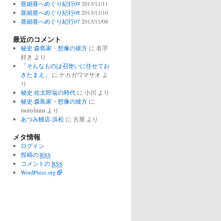
亜細亜へめぐり紀行09
2013/11/11
亜細亜へめぐり紀行08
2013/11/10
亜細亜へめぐり紀行07
2013/11/08
最近のコメント
秘史:森島家・想像の彼方
に
名字
好き
より
「そんなものは召使いに任せてお
きたまえ」
に
ナカガワマサオ
よ
り
秘史:佐太郎翁の時代
に
小川
より
秘史:森島家・想像の彼方
に
morishima
より
あつみ鰻店-浜松
に
古屋
より
メタ情報
ログイン
投稿の
RSS
コメントの
RSS
WordPress.org