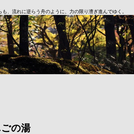
らも、流れに逆らう舟のように、力の限り漕ぎ進んでゆく。
んごの湯