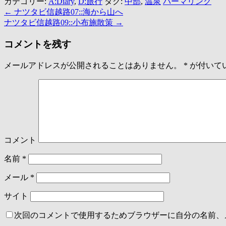
カテゴリー:
A:Diary
,
D:旅行
タグ:
中部
,
温泉
パーマリンク
←
ナツタビ信越路07::海から山へ
ナツタビ信越路09::小布施散策
→
コメントを残す
メールアドレスが公開されることはありません。
*
が付いて
コメント
名前
*
メール
*
サイト
次回のコメントで使用するためブラウザーに自分の名前、