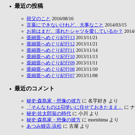
最近の投稿
祖父のこと
2016/08/16
言葉にできないけれど、大事なこと
2014/03/15
お前はまだ、濡れたシャツを愛しているか？
2014/
亜細亜へめぐり紀行13
2013/11/21
亜細亜へめぐり紀行12
2013/11/21
亜細亜へめぐり紀行11
2013/11/14
亜細亜へめぐり紀行10
2013/11/13
亜細亜へめぐり紀行09
2013/11/11
亜細亜へめぐり紀行08
2013/11/10
亜細亜へめぐり紀行07
2013/11/08
最近のコメント
秘史:森島家・想像の彼方
に
名字好き
より
「そんなものは召使いに任せておきたまえ」
に
ナ
秘史:佐太郎翁の時代
に
小川
より
秘史:森島家・想像の彼方
に
morishima
より
あつみ鰻店-浜松
に
古屋
より