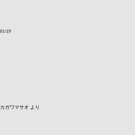
01/19
カガワマサオ
より