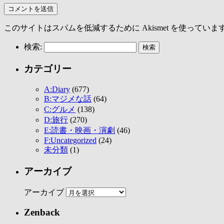
このサイトはスパムを低減するために Akismet を使っていま
検索:
カテゴリー
A:Diary
(677)
B:マジメな話
(64)
C:グルメ
(138)
D:旅行
(270)
E:読書・映画・演劇
(46)
F:Uncategorized
(24)
未分類
(1)
アーカイブ
アーカイブ
Zenback