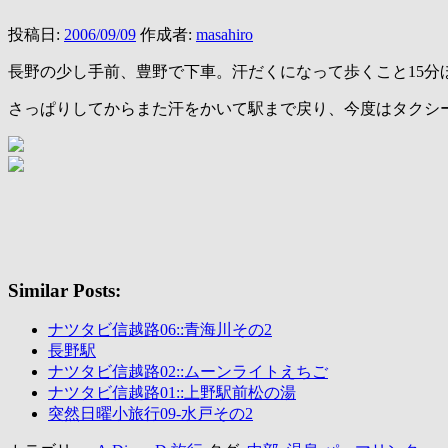
投稿日:
2006/09/09
作成者:
masahiro
長野の少し手前、豊野で下車。汗だくになって歩くこと15
さっぱりしてからまた汗をかいて駅まで戻り、今度はタクシ
Similar Posts:
ナツタビ信越路06::青海川その2
長野駅
ナツタビ信越路02::ムーンライトえちご
ナツタビ信越路01::上野駅前松の湯
突然日曜小旅行09-水戸その2