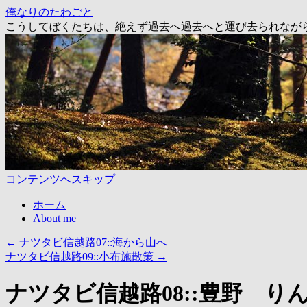
俺なりのたわごと
こうしてぼくたちは、絶えず過去へ過去へと運び去られなが
コンテンツへスキップ
ホーム
About me
←
ナツタビ信越路07::海から山へ
ナツタビ信越路09::小布施散策
→
ナツタビ信越路08::豊野 り