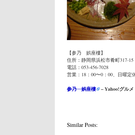
【参乃 娯座樓】
住所：静岡県浜松市肴町317‐15
電話：053-456-7028
営業：18：00〜0：00、日曜定
参乃 娯座樓
– Yahoo!グルメ
Similar Posts: