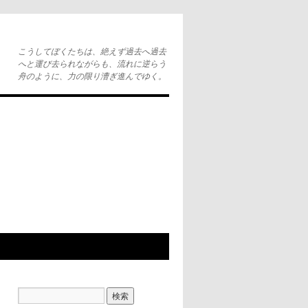
こうしてぼくたちは、絶えず過去へ過去
へと運び去られながらも、流れに逆らう
舟のように、力の限り漕ぎ進んでゆく。