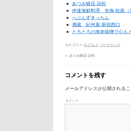
あつみ鰻店-浜松
伊達海鮮料理 旬海-松島（
へぶんずきっちん
酒蔵 紀州屋-新宿西口
とろとろの海老味噌で心も
カテゴリー:
C:グルメ
パーマリンク
←
あつみ鰻店-浜松
コメントを残す
メールアドレスが公開されるこ
コメント