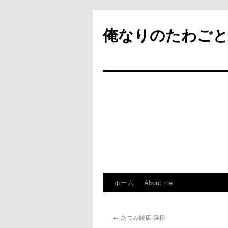
俺なりのたわご
ホーム
About me
コ
ン
←
あつみ鰻店-浜松
テ