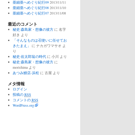
亜細亜へめぐり紀行09
2013/11/11
亜細亜へめぐり紀行08
2013/11/10
亜細亜へめぐり紀行07
2013/11/08
最近のコメント
秘史:森島家・想像の彼方
に
名字
好き
より
「そんなものは召使いに任せてお
きたまえ」
に
ナカガワマサオ
よ
り
秘史:佐太郎翁の時代
に
小川
より
秘史:森島家・想像の彼方
に
morishima
より
あつみ鰻店-浜松
に
古屋
より
メタ情報
ログイン
投稿の
RSS
コメントの
RSS
WordPress.org