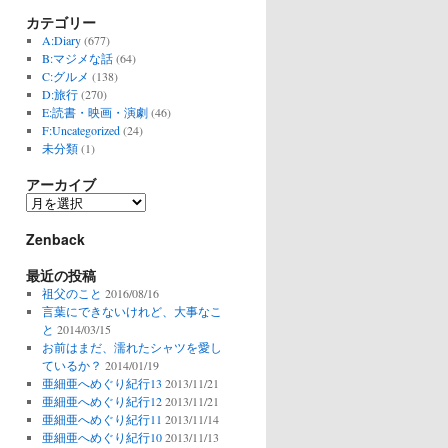
カテゴリー
A:Diary
(677)
B:マジメな話
(64)
C:グルメ
(138)
D:旅行
(270)
E:読書・映画・演劇
(46)
F:Uncategorized
(24)
未分類
(1)
アーカイブ
ア
ー
Zenback
カ
イ
最近の投稿
ブ
祖父のこと
2016/08/16
言葉にできないけれど、大事なこ
と
2014/03/15
お前はまだ、濡れたシャツを愛し
ているか？
2014/01/19
亜細亜へめぐり紀行13
2013/11/21
亜細亜へめぐり紀行12
2013/11/21
亜細亜へめぐり紀行11
2013/11/14
亜細亜へめぐり紀行10
2013/11/13