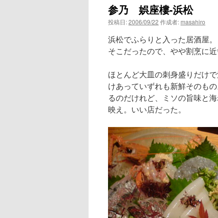
参乃 娯座樓-浜松
ン
投稿日:
2006/09/22
作成者:
masahiro
ツ
浜松でふらりと入った居酒屋。
へ
そこだったので、やや割烹に近
ス
ほとんど大皿の刺身盛りだけで
けあっていずれも新鮮そのもの
キ
るのだけれど、ミソの旨味と海
ッ
映え。いい店だった。
プ