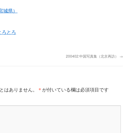
宮城県）
とろとろ
200402:中国写真集（北京再訪）
→
*
とはありません。
が付いている欄は必須項目です