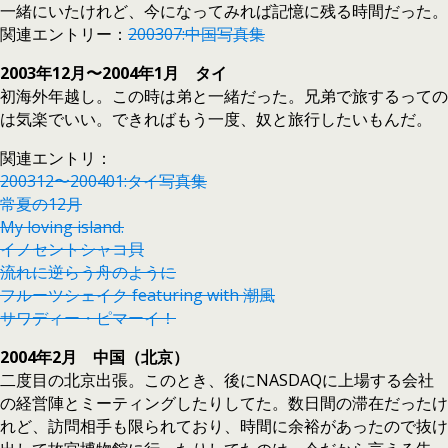
一緒にいたけれど、今になってみれば記憶に残る時間だった。
関連エントリー：
200307:中国写真集
2003年12月〜2004年1月 タイ
初海外年越し。この時は弟と一緒だった。兄弟で旅するっての
は気楽でいい。できればもう一度、奴と旅行したいもんだ。
関連エントリ：
200312〜200401:タイ写真集
常夏の12月
My loving island.
イノセントシャコ貝
流れに逆らう舟のように
フルーツシェイク featuring with 潮風
サワディー・ピマーイ！
2004年2月 中国（北京）
二度目の北京出張。このとき、後にNASDAQに上場する会社
の経営陣とミーティングしたりしてた。数日間の滞在だったけ
れど、訪問相手も限られており、時間に余裕があったので抜け