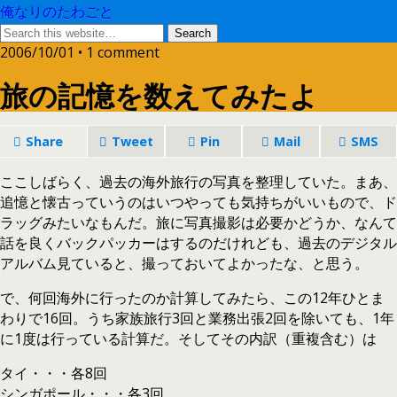
俺なりのたわごと
2006/10/01 • 1 comment
旅の記憶を数えてみたよ
Share
Tweet
Pin
Mail
SMS
ここしばらく、過去の海外旅行の写真を整理していた。まあ、
追憶と懐古っていうのはいつやっても気持ちがいいもので、ド
ラッグみたいなもんだ。旅に写真撮影は必要かどうか、なんて
話を良くバックパッカーはするのだけれども、過去のデジタル
アルバム見ていると、撮っておいてよかったな、と思う。
で、何回海外に行ったのか計算してみたら、この12年ひとま
わりで16回。うち家族旅行3回と業務出張2回を除いても、1年
に1度は行っている計算だ。そしてその内訳（重複含む）は
タイ・・・各8回
シンガポール・・・各3回