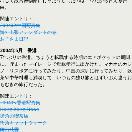
出して故宮博物館に行ったりしてたのは、今だから言える告
白。
関連エントリ：
200402:中国写真集
海外出張アテンダントの巻
お子さま日記
2004年5月 香港
7年ぶりの香港。ちょうど転職する時期のエアポケットの期間
に、貯まったマイレージで母親孝行に出かけた。マカオのカジ
ノ・リスボアに行ってみたり、中国の深圳に行ってみたり。飲
茶や中華料理も満喫して、いつもの独り旅とはずいぶん違うお
もむきの旅行だった。
関連エントリ：
200405:香港写真集
Hong Kong Noon
街角の喫茶店
街角キャットウォーク
舞台装置