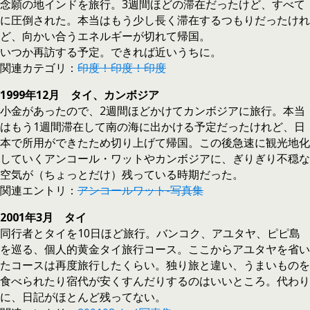
念願の地インドを旅行。3週間ほどの滞在だったけど、すべて
に圧倒された。本当はもう少し長く滞在するつもりだったけれ
ど、向かい合うエネルギーが切れて帰国。
いつか再訪する予定。できれば近いうちに。
関連カテゴリ：
印度！印度！印度
1999年12月 タイ、カンボジア
小金があったので、2週間ほどかけてカンボジアに旅行。本当
はもう1週間滞在して南の海に出かける予定だったけれど、日
本で所用ができたため切り上げて帰国。この後急速に観光地化
していくアンコール・ワットやカンボジアに、ぎりぎり不穏な
空気が（ちょっとだけ）残っている時期だった。
関連エントリ：
アンコールワット-写真集
2001年3月 タイ
同行者とタイを10日ほど旅行。バンコク、アユタヤ、ピピ島
を巡る、個人的黄金タイ旅行コース。ここからアユタヤを省い
たコースは再度旅行したくらい。独り旅と違い、うまいものを
食べられたり宿代が安くすんだりするのはいいところ。代わり
に、日記がほとんど残ってない。