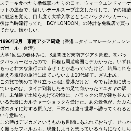
ステーキ食べたり拳銃撃ったりの日々。ウィークエンドマーケ
ットの屋台で、怪しいテールスープ注文したりして、その雑踏
に魅惑を覚え、目出度く大学入学とともにバックパッカーへ。
後は当時流行ってた「BOY LONDON」の時計を免税店で買っ
てたな。懐かしい。
1996年3月 東南アジア周遊
（香港→タイ→マレーシア→シン
ガポール→台湾）
大学1回生の春休みに、3週間ほど東南アジアを周遊。初バッ
クパッカーだったので、日程も周遊範囲もデカかった。いずれ
もっと壮大な旅行に出るぜ！とか思っていたけど、結局これを
超える規模の旅行に出ていないまま20代終了。ざんねん。
この旅で初めて降り立った地は香港だけど、今でも記憶に残っ
ているのは、タイに到着したその足で向かったアユタヤの駅
前。未舗装で土埃をあげる砂道に、バラックの店が建ち並んで
いる光景にカルチャーショックを受けた。あの景色が、たぶん
僕のタイに対する原点だ。日常とは違う世界へ誘ってくれると
いう意味で。
この時はデジカメというものも世間にあふれておらず、せっか
く撮ったフィルムも、現像しようと想っているうちになくしち