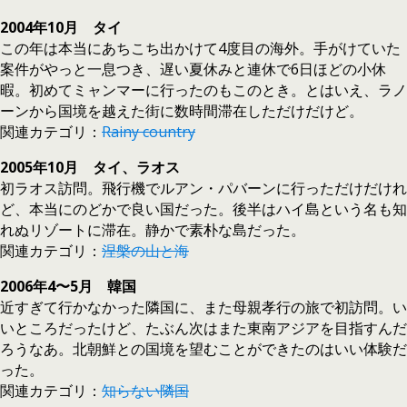
2004年10月 タイ
この年は本当にあちこち出かけて4度目の海外。手がけていた
案件がやっと一息つき、遅い夏休みと連休で6日ほどの小休
暇。初めてミャンマーに行ったのもこのとき。とはいえ、ラノ
ーンから国境を越えた街に数時間滞在しただけだけど。
関連カテゴリ：
Rainy country
2005年10月 タイ、ラオス
初ラオス訪問。飛行機でルアン・パバーンに行っただけだけれ
ど、本当にのどかで良い国だった。後半はハイ島という名も知
れぬリゾートに滞在。静かで素朴な島だった。
関連カテゴリ：
涅槃の山と海
2006年4〜5月 韓国
近すぎて行かなかった隣国に、また母親孝行の旅で初訪問。い
いところだったけど、たぶん次はまた東南アジアを目指すんだ
ろうなあ。北朝鮮との国境を望むことができたのはいい体験だ
った。
関連カテゴリ：
知らない隣国