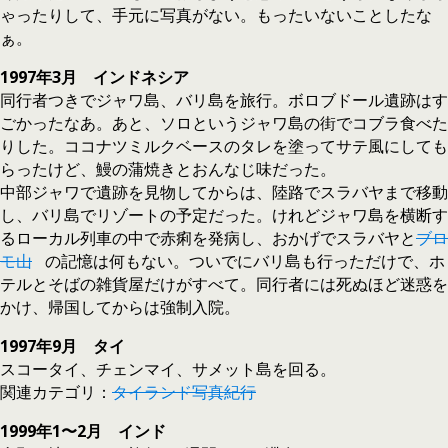
ゃったりして、手元に写真がない。もったいないことしたな
ぁ。
1997年3月 インドネシア
同行者つきでジャワ島、バリ島を旅行。ボロブドール遺跡はす
ごかったなあ。あと、ソロというジャワ島の街でコブラ食べた
りした。ココナツミルクベースのタレを塗ってサテ風にしても
らったけど、鰻の蒲焼きとおんなじ味だった。
中部ジャワで遺跡を見物してからは、陸路でスラバヤまで移動
し、バリ島でリゾートの予定だった。けれどジャワ島を横断す
るローカル列車の中で赤痢を発病し、おかげでスラバヤと
ブロ
モ山
の記憶は何もない。ついでにバリ島も行っただけで、ホ
テルとそばの雑貨屋だけがすべて。同行者には死ぬほど迷惑を
かけ、帰国してからは強制入院。
1997年9月 タイ
スコータイ、チェンマイ、サメット島を回る。
関連カテゴリ：
タイランド写真紀行
1999年1〜2月 インド