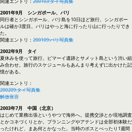
関連エントリ：
200103:タイ写真集
2001年9月 シンガポール、バリ
同行者とシンガポール、バリ島を10日ほど旅行。シンガポー
ルは確か3度目。バリはやっと海に行ったり山に行ったりでき
た。
関連エントリ：
200109:バリ写真集
2002年9月 タイ
夏休みを使って旅行。ピマーイ遺跡とサメット島という渋い組
み合わせ。旅行のスケジュールもあんまり考えずに出かけた記
憶がある。
関連エントリ：
200209:タイ写真集
解放宣言
2003年7月 中国（北京）
はじめて業務出張というやつで海外へ。提携交渉とか現地調査
とかコネづくりとか。プランニングやアテンドは全部初体験だ
ったけれど、まあ何とかなった。当時のボスとべったり1週間