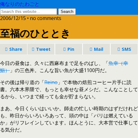
俺なりのたわごと
2006/12/15 • no comments
至福のひととき
Share
Tweet
Pin
Mail
SMS
今日の昼食は、久々に西麻布まで足をのばし、「
魚幸（幸
鮨）
」の三色丼。こんな旨い魚が大盛1100円だ。
その後は帰り道の「
Reino
」で本物の焙煎コーヒー片手に読
書。六本木界隈で、もっとも幸せな昼メシだ。こんなことして
るから、いつまで経っても金が貯まらない。
まあ、今日くらいはいいか。師走の忙しい時期のはずだけれど
も、昨日からいろいろあって、頭の中は「パリは燃えている
か」がリフレインしています。ほんとうに、大本営で仕事して
る気分だ。