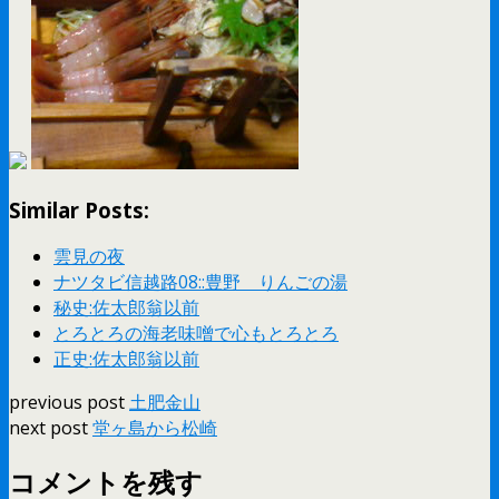
Similar Posts:
雲見の夜
ナツタビ信越路08::豊野 りんごの湯
秘史:佐太郎翁以前
とろとろの海老味噌で心もとろとろ
正史:佐太郎翁以前
previous post
土肥金山
next post
堂ヶ島から松崎
コメントを残す