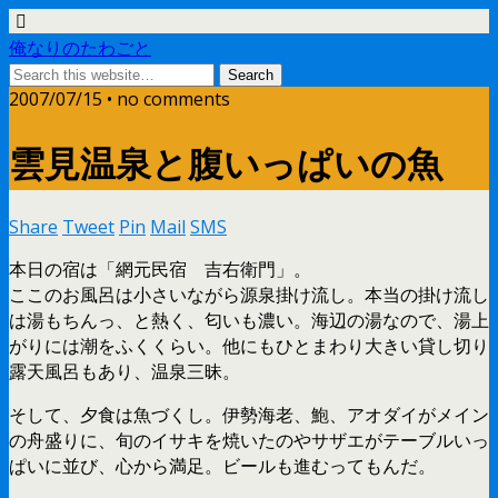
俺なりのたわごと
2007/07/15 • no comments
雲見温泉と腹いっぱいの魚
Share
Tweet
Pin
Mail
SMS
本日の宿は「網元民宿 吉右衛門」。
ここのお風呂は小さいながら源泉掛け流し。本当の掛け流し
は湯もちんっ、と熱く、匂いも濃い。海辺の湯なので、湯上
がりには潮をふくくらい。他にもひとまわり大きい貸し切り
露天風呂もあり、温泉三昧。
そして、夕食は魚づくし。伊勢海老、鮑、アオダイがメイン
の舟盛りに、旬のイサキを焼いたのやサザエがテーブルいっ
ぱいに並び、心から満足。ビールも進むってもんだ。