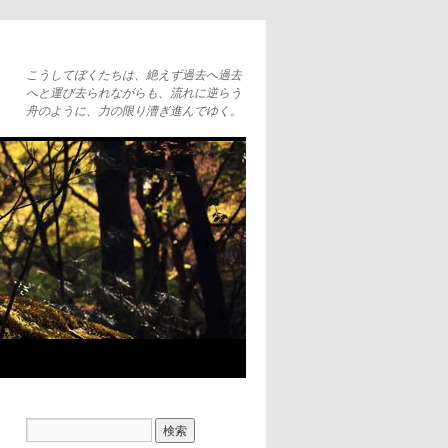
こうしてぼくたちは、絶えず過去へ過去
へと運び去られながらも、流れに逆らう
舟のように、力の限り漕ぎ進んでゆく。