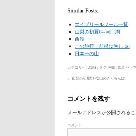
Similar Posts:
エイプリールフール一覧
山梨の初夏04-河口湖
西湖
この旅行、前提は無し-06
日本一の山
カテゴリー:
D:旅行
タグ:
中部
,
鉄道
パー
←
山梨の初夏01-塩山のさくらんぼ
コメントを残す
メールアドレスが公開されるこ
コメント