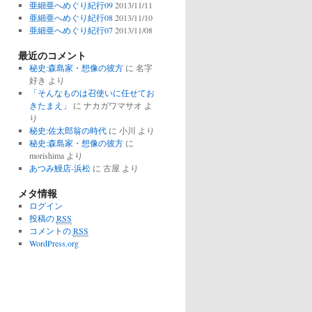
亜細亜へめぐり紀行09
2013/11/11
亜細亜へめぐり紀行08
2013/11/10
亜細亜へめぐり紀行07
2013/11/08
最近のコメント
秘史:森島家・想像の彼方
に
名字
好き
より
「そんなものは召使いに任せてお
きたまえ」
に
ナカガワマサオ
よ
り
秘史:佐太郎翁の時代
に
小川
より
秘史:森島家・想像の彼方
に
morishima
より
あつみ鰻店-浜松
に
古屋
より
メタ情報
ログイン
投稿の
RSS
コメントの
RSS
WordPress.org