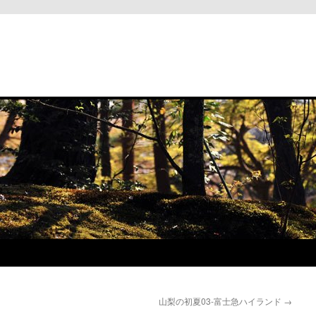
と
山梨の初夏03-富士急ハイランド
→