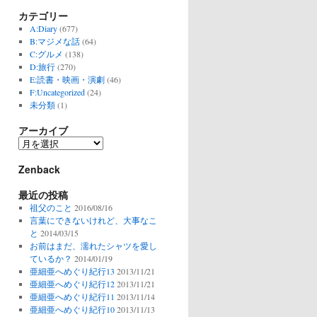
カテゴリー
A:Diary
(677)
B:マジメな話
(64)
C:グルメ
(138)
D:旅行
(270)
E:読書・映画・演劇
(46)
F:Uncategorized
(24)
未分類
(1)
アーカイブ
ア
ー
Zenback
カ
イ
最近の投稿
ブ
祖父のこと
2016/08/16
言葉にできないけれど、大事なこ
と
2014/03/15
お前はまだ、濡れたシャツを愛し
ているか？
2014/01/19
亜細亜へめぐり紀行13
2013/11/21
亜細亜へめぐり紀行12
2013/11/21
亜細亜へめぐり紀行11
2013/11/14
亜細亜へめぐり紀行10
2013/11/13