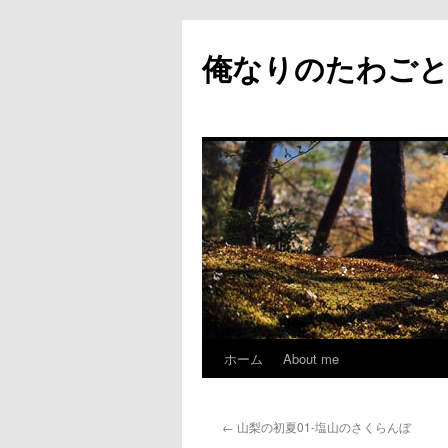
俺なりのたわご
ホーム
About me
コ
ン
←
山梨の初夏01-塩山のさくらんぼ
テ