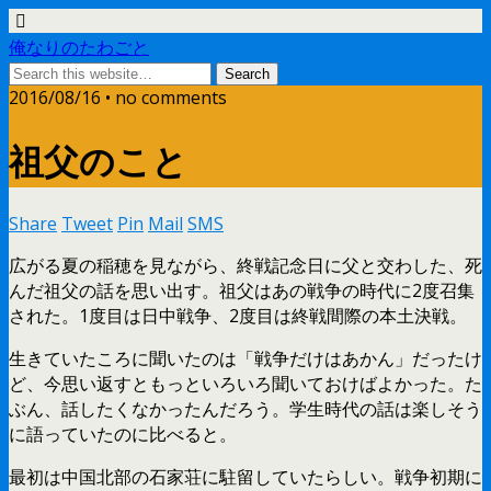
俺なりのたわごと
2016/08/16 • no comments
祖父のこと
Share
Tweet
Pin
Mail
SMS
広がる夏の稲穂を見ながら、終戦記念日に父と交わした、死
んだ祖父の話を思い出す。祖父はあの戦争の時代に2度召集
された。1度目は日中戦争、2度目は終戦間際の本土決戦。
生きていたころに聞いたのは「戦争だけはあかん」だったけ
ど、今思い返すともっといろいろ聞いておけばよかった。た
ぶん、話したくなかったんだろう。学生時代の話は楽しそう
に語っていたのに比べると。
最初は中国北部の石家荘に駐留していたらしい。戦争初期に