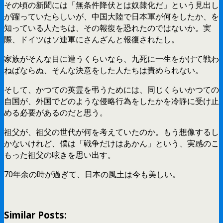
その頃の新聞には「無条件降伏とは奴隷化だ」という見出し
が躍っていたらしいが、中国大陸で日本軍が何をしたか、を
知っている人たちは、その報復を恐れたのではないか。実
際、ドイツはソ連軍にさんざんと報復されたし。
家族がそんな目に遭うくらいなら、九死に一生をかけて戦わ
ねばならぬ、そんな決意をした人たちは責められない。
そして、かつての英霊を弔うためには、同じくらいかつての
自国が、外国でどのような侵略行為をしたかを冷静に受け止
める必要があるのだと思う。
祖父が、祖父の世代が何を考えていたのか。もう想像するし
かないけれど、僕は「戦争だけはあかん」という、実感のこ
もった祖父の呟きを思い出す。
70年余の時が過ぎて、日本の風土は今も美しい。
Similar Posts: