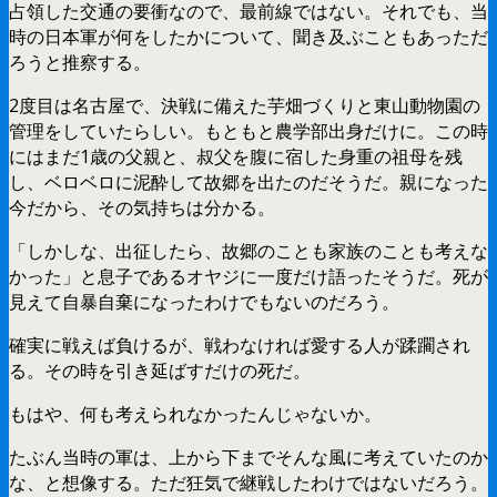
占領した交通の要衝なので、最前線ではない。それでも、当
時の日本軍が何をしたかについて、聞き及ぶこともあっただ
ろうと推察する。
2度目は名古屋で、決戦に備えた芋畑づくりと東山動物園の
管理をしていたらしい。もともと農学部出身だけに。この時
にはまだ1歳の父親と、叔父を腹に宿した身重の祖母を残
し、ベロベロに泥酔して故郷を出たのだそうだ。親になった
今だから、その気持ちは分かる。
「しかしな、出征したら、故郷のことも家族のことも考えな
かった」と息子であるオヤジに一度だけ語ったそうだ。死が
見えて自暴自棄になったわけでもないのだろう。
確実に戦えば負けるが、戦わなければ愛する人が蹂躙され
る。その時を引き延ばすだけの死だ。
もはや、何も考えられなかったんじゃないか。
たぶん当時の軍は、上から下までそんな風に考えていたのか
な、と想像する。ただ狂気で継戦したわけではないだろう。