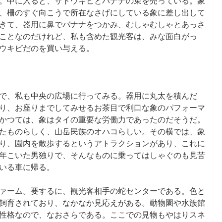
。中に入ると、サトウキビとバナナの束を売っている。象
、柵のすぐ向こうで所在なさげにしている象に差し出して
きて、器用に鼻でバナナをつかみ、むしゃむしゃとあっさ
ことなのだけれど、私も含めた観光客は、みな面白がっ
ウキビだのを買い与える。
で、私も中央の広場に行ってみる。器用に丸太を積んだ
り、お座りまでしてみせるお茶目で利口な象のパフォーマ
かつては、象はタイの重要な労働力であったのだそうだ。
たものらしく、山岳民族のオハコらしい。その横では、象
り、園内を散歩するというアトラクションがあり、これに
年こいた男独りで、そんなものに乗ってはしゃぐのも見苦
いる車に帰る。
ァーム。要するに、観光客相手の蛇センターである。色と
飼育されており、なかなか見応えがある。動物園や水族館
性格なので、なおさらである。ここでの見物もやはりスネ