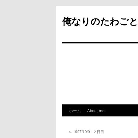
俺なりのたわご
ホーム
About me
コ
ン
←
1997/10/01 ２日目
テ