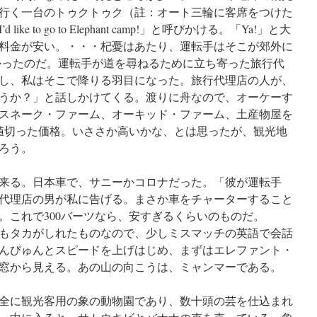
行く一台のトゥクトゥク（註：オート三輪に客席をつけた
e to go to Elephant camp!」と呼びかける。「Ya!」と大
料金が安い。・・・杞憂はあたり、運転手はそこが郊外に
かったのだ。運転手が道を尋ねるために立ち寄った旅行代
し、私はそこで降りる羽目になった。旅行代理店の人が、
うか？」と話しかけてくる。渡りに舟なので、オーケーす
スネーク・ファーム、オーキッド・ファーム、土産物屋を
然値切った価格。いささか高いかな、とは思ったが、観光地
ろう。
来る。日本車で、サニーかコロナだった。「彼が運転手
代理店の男が私に告げる。まさか車をチャーターすること
。これで300バーツなら、安すぎるくらいのものだ。
もタカがしれたものなので、少しミスマッチの英語で会話
んびゅんとスピードを上げはじめ、まずはエレファント・
窓から見える。あの山の向こうは、ミャンマーである。
全に観光客用の象の動物園であり、数十頭の芸を仕込まれ