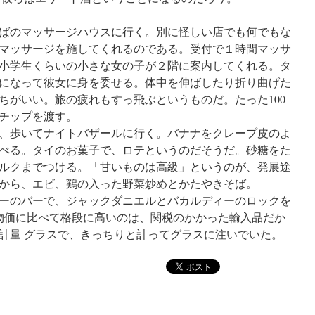
ばのマッサージハウスに行く。別に怪しい店でも何でもな
マッサージを施してくれるのである。受付で１時間マッサ
小学生くらいの小さな女の子が２階に案内してくれる。タ
になって彼女に身を委せる。体中を伸ばしたり折り曲げた
ちがいい。旅の疲れもすっ飛ぶというものだ。たった100
のチップを渡す。
、歩いてナイトバザールに行く。バナナをクレープ皮のよ
べる。タイのお菓子で、ロテというのだそうだ。砂糖をた
ルクまでつける。「甘いものは高級」というのが、発展途
から、エビ、鶏の入った野菜炒めとかたやきそば。
ーのバーで、ジャックダニエルとバカルディーのロックを
の物価に比べて格段に高いのは、関税のかかった輸入品だか
計量 グラスで、きっちりと計ってグラスに注いでいた。