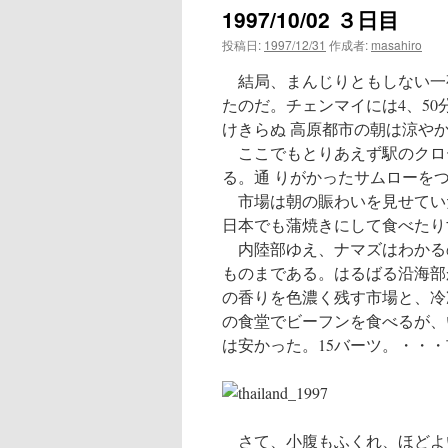
1997/10/02 ３日目
ン
投稿日:
1997/12/31
作成者:
masahiro
ツ
結局、まんじりともしない一
へ
たのだ。チェンマイには4、5
けきらぬ 高原都市の朝は涼や
ス
ここでもとりあえず駅のクロ
る。通 りがかったサムローを
キ
市場は朝の賑わいを見せてい
ッ
日本でも蒲焼きにして食べたり
内陸部ゆえ、ナマズはわかる
プ
ものまである。はるばる沿海部
の香りを色濃く残す市場と、冷
の食堂でビーフンを食べるが、
は安かった。15バーツ。・・
さて、小腹もふくれ、ほどよ