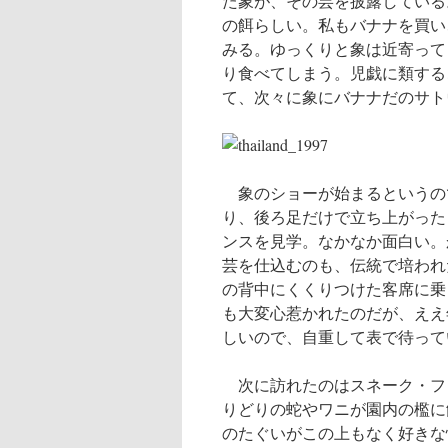
た象が、その芸を披露している
の餌らしい。私もバナナを買い
みる。ゆっくりと象は近寄って
り食べてしまう。児戯に類する
て、次々に象にバナナだのサト
象のショーが始まるというの
り、後ろ足だけで立ち上がった
ンスを見学。なかなか面白い。
芸を仕込むのも、伝統で培われ
の背中にくくりつけた客席に乗
も大変心惹かれたのだが、ええ
しいので、自重して表で待って
次に訪れたのはスネーク・フ
りどりの蛇やワニが園内の檻に
のたぐいがこの上もなく好きな