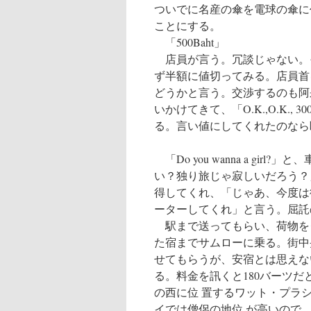
ついでに名産の傘を電球の傘に
ことにする。
「500Baht」
店員が言う。冗談じゃない。そ
ず半額に値切ってみる。店員首を
どうかと言う。交渉するのも阿
いかけてきて、「O.K.,O.K.,
る。言い値にしてくれたのなら
「Do you wanna a g
い？独り旅じゃ寂しいだろう？
得してくれ、「じゃあ、今度は
ーターしてくれ」と言う。屈託
駅まで送ってもらい、荷物を
た宿までサムローに乗る。街中央のタ
せてもらうが、安宿とは思えな
る。料金を訊くと180バーツ
の西に位 置するワット・プラ
イでは僧侶の地位 が高いので