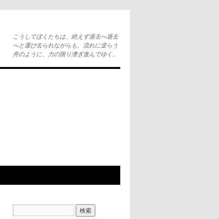
こうしてぼくたちは、絶えず過去へ過去
へと運び去られながらも、流れに逆らう
舟のように、力の限り漕ぎ進んでゆく。