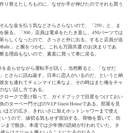
作り替えたしろものに、なぜか手が伸びたのでそれも買う
んな金を払う気などさらさらないので、「250」と、ま
振る。「300」店員は電卓をたたき直し、450バーツでは
呆らしくなったので、さっさと外に出る。すると店員が追
 300Baht.」と腕をつかむ。これも万国共通 のお決まりであ
断る理由もないので、素直に買って車に戻る。
irl?」と、車を走らせながら運転手が訊く。当然断ると、「なぜだ
」とさらに訊ね返す。日本に恋人がいるのだ、というと納
彼女も連れてチェンマイに来なよ、その時はまた俺をチャ
のない話し方である。
クロークで受け取って、ガイドブックで目星をつけておい
ーペー門そばのV.I.P Guest Houseである。部屋を見
いほどの広さ、きれいさに加えホットシャワーまで使え
だというので、値切る気もせず宿泊する。荷物を置いて、街
シンまで散歩。本道では少年僧の読経が行われていた。タ
、彼らはエリート層ということになるのだろう。