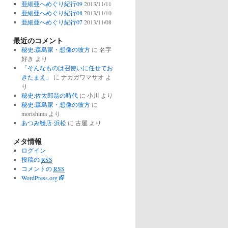
亜細亜へめぐり紀行09
2013/11/11
亜細亜へめぐり紀行08
2013/11/10
亜細亜へめぐり紀行07
2013/11/08
最近のコメント
秘史:森島家・想像の彼方
に
名字
好き
より
「そんなものは召使いに任せてお
きたまえ」
に
ナカガワマサオ
よ
り
秘史:佐太郎翁の時代
に
小川
より
秘史:森島家・想像の彼方
に
morishima
より
あつみ鰻店-浜松
に
古屋
より
メタ情報
ログイン
投稿の
RSS
コメントの
RSS
WordPress.org