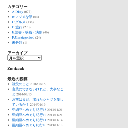
カテゴリー
A:Diary
(677)
B:マジメな話
(64)
C:グルメ
(138)
D:旅行
(270)
E:読書・映画・演劇
(46)
F:Uncategorized
(24)
未分類
(1)
アーカイブ
ア
ー
Zenback
カ
イ
最近の投稿
ブ
祖父のこと
2016/08/16
言葉にできないけれど、大事なこ
と
2014/03/15
お前はまだ、濡れたシャツを愛し
ているか？
2014/01/19
亜細亜へめぐり紀行13
2013/11/21
亜細亜へめぐり紀行12
2013/11/21
亜細亜へめぐり紀行11
2013/11/14
亜細亜へめぐり紀行10
2013/11/13