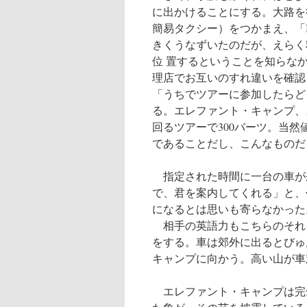
に出かけることにする。大路を
簡易タクシー）をつかまえ、「I’d lik
きくうなずいたのだが、えらく
位 置するということを知らな
理店でお互いのすれ違いを確認
「うちでツアーに参加したらど
る。エレファント・キャンプ、
回るツアーで300バーツ。当
であることだし、こんなものだ
指定された時間に一台の車が
で、君を案内してくれる」と、
になるとは思いも寄らなかった
相手の英語力もこちらのそれ
をする。車は郊外に出るとびゅ
キャンプに向かう。高い山が車
エレファント・キャンプは完