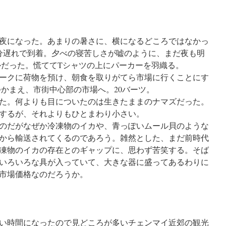
夜になった。あまりの暑さに、横になるどころではなかっ
0分遅れで到着。夕べの寝苦しさが嘘のように、まだ夜も明
かだった。慌ててTシャツの上にパーカーを羽織る。
ークに荷物を預け、朝食を取りがてら市場に行くことにす
つかまえ、市街中心部の市場へ。20バーツ。
た。何よりも目についたのは生きたままのナマズだった。
するが、それよりもひとまわり小さい。
のだがなぜか冷凍物のイカや、青っぽいムール貝のような
から輸送されてくるのであろう。雑然とした、まだ前時代
凍物のイカの存在とのギャップに、思わず苦笑する。そば
いろいろな具が入っていて、大きな器に盛ってあるわりに
・市場価格なのだろうか。
い時間になったので見どころが多いチェンマイ近郊の観光