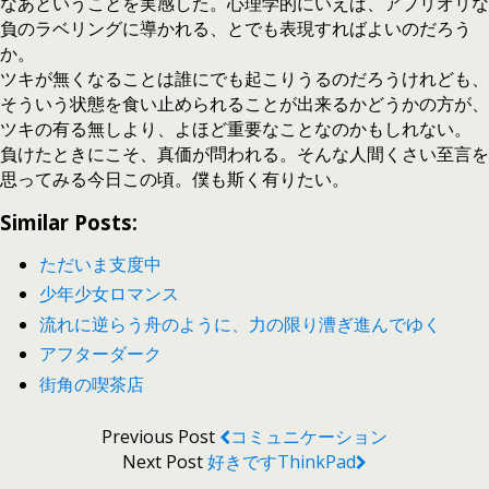
なあということを実感した。心理学的にいえば、アプリオリな
負のラベリングに導かれる、とでも表現すればよいのだろう
か。
ツキが無くなることは誰にでも起こりうるのだろうけれども、
そういう状態を食い止められることが出来るかどうかの方が、
ツキの有る無しより、よほど重要なことなのかもしれない。
負けたときにこそ、真価が問われる。そんな人間くさい至言を
思ってみる今日この頃。僕も斯く有りたい。
Similar Posts:
ただいま支度中
少年少女ロマンス
流れに逆らう舟のように、力の限り漕ぎ進んでゆく
アフターダーク
街角の喫茶店
Previous Post
コミュニケーション
Next Post
好きですThinkPad