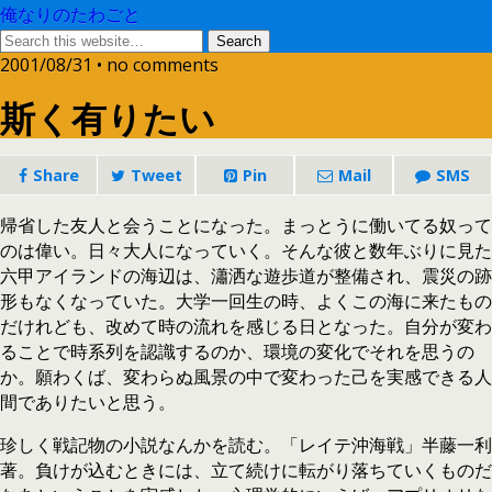
俺なりのたわごと
2001/08/31 • no comments
斯く有りたい
Share
Tweet
Pin
Mail
SMS
帰省した友人と会うことになった。まっとうに働いてる奴って
のは偉い。日々大人になっていく。そんな彼と数年ぶりに見た
六甲アイランドの海辺は、瀟洒な遊歩道が整備され、震災の跡
形もなくなっていた。大学一回生の時、よくこの海に来たもの
だけれども、改めて時の流れを感じる日となった。自分が変わ
ることで時系列を認識するのか、環境の変化でそれを思うの
か。願わくば、変わらぬ風景の中で変わった己を実感できる人
間でありたいと思う。
珍しく戦記物の小説なんかを読む。「レイテ沖海戦」半藤一利
著。負けが込むときには、立て続けに転がり落ちていくものだ