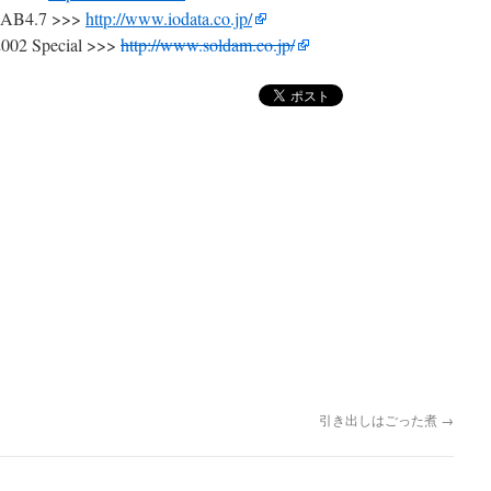
AB4.7 >>>
http://www.iodata.co.jp/
02 Special >>>
http://www.soldam.co.jp/
引き出しはごった煮
→