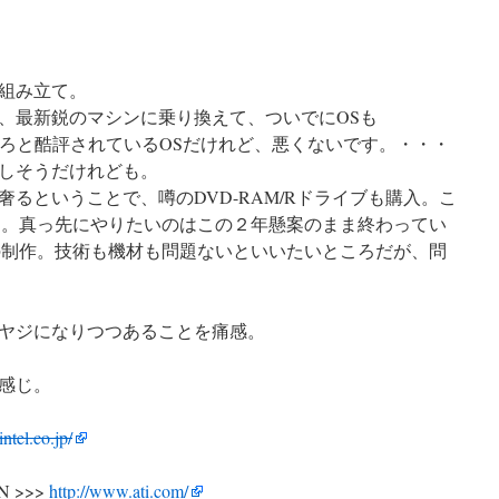
組み立て。
、最新鋭のマシンに乗り換えて、ついでにOSも
いろいろと酷評されているOSだけれど、悪くないです。・・・
しそうだけれども。
るということで、噂のDVD-RAM/Rドライブも購入。こ
題。真っ先にやりたいのはこの２年懸案のまま終わってい
Dの制作。技術も機材も問題ないといいたいところだが、問
ヤジになりつつあることを痛感。
感じ。
ntel.co.jp/
ON >>>
http://www.ati.com/