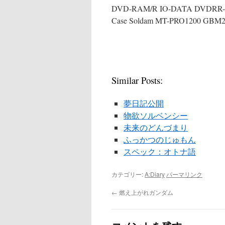
DVD-RAM/R IO-DATA DVDRR-
Case Soldam MT-PRO1200 GBM20
Similar Posts:
夢日記公開
物欲ソルベンシー
未来のどんづまり
ふっかつのじゅもん
スペック：オトナ語
カテゴリー:
A:Diary
パーマリンク
←
燃え上がれガンダム