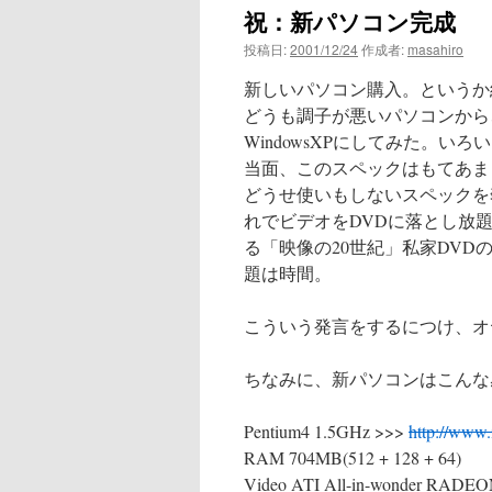
祝：新パソコン完成
ン
投稿日:
2001/12/24
作成者:
masahiro
ツ
新しいパソコン購入。というか
へ
どうも調子が悪いパソコンから
WindowsXPにしてみた。
ス
当面、このスペックはもてあま
どうせ使いもしないスペックを奢
キ
れでビデオをDVDに落とし放
ッ
る「映像の20世紀」私家DV
題は時間。
プ
こういう発言をするにつけ、オ
ちなみに、新パソコンはこんな
Pentium4 1.5GHz >>>
http://www.i
RAM 704MB(512 + 128 + 64)
Video ATI All-in-wonder RADE