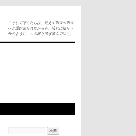
こうしてぼくたちは、絶えず過去へ過去
へと運び去られながらも、流れに逆らう
舟のように、力の限り漕ぎ進んでゆく。