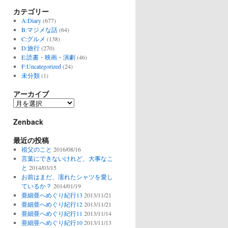
カテゴリー
A:Diary
(677)
B:マジメな話
(64)
C:グルメ
(138)
D:旅行
(270)
E:読書・映画・演劇
(46)
F:Uncategorized
(24)
未分類
(1)
アーカイブ
ア
ー
Zenback
カ
イ
最近の投稿
ブ
祖父のこと
2016/08/16
言葉にできないけれど、大事なこ
と
2014/03/15
お前はまだ、濡れたシャツを愛し
ているか？
2014/01/19
亜細亜へめぐり紀行13
2013/11/21
亜細亜へめぐり紀行12
2013/11/21
亜細亜へめぐり紀行11
2013/11/14
亜細亜へめぐり紀行10
2013/11/13