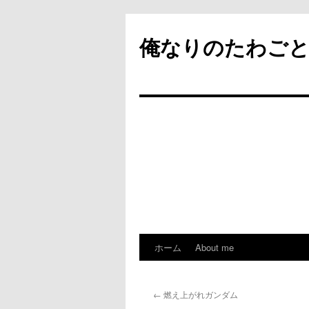
俺なりのたわご
ホーム
About me
コ
ン
←
燃え上がれガンダム
テ