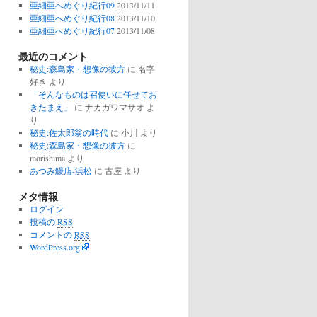
亜細亜へめぐり紀行09
2013/11/11
亜細亜へめぐり紀行08
2013/11/10
亜細亜へめぐり紀行07
2013/11/08
最近のコメント
秘史:森島家・想像の彼方
に
名字
好き
より
「そんなものは召使いに任せてお
きたまえ」
に
ナカガワマサオ
よ
り
秘史:佐太郎翁の時代
に
小川
より
秘史:森島家・想像の彼方
に
morishima
より
あつみ鰻店-浜松
に
古屋
より
メタ情報
ログイン
投稿の
RSS
コメントの
RSS
WordPress.org