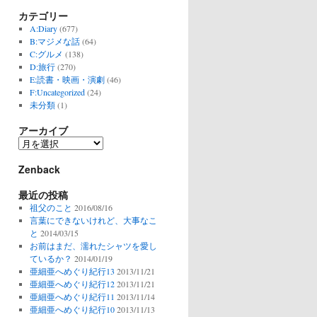
カテゴリー
A:Diary
(677)
B:マジメな話
(64)
C:グルメ
(138)
D:旅行
(270)
E:読書・映画・演劇
(46)
F:Uncategorized
(24)
未分類
(1)
アーカイブ
ア
ー
Zenback
カ
イ
最近の投稿
ブ
祖父のこと
2016/08/16
言葉にできないけれど、大事なこ
と
2014/03/15
お前はまだ、濡れたシャツを愛し
ているか？
2014/01/19
亜細亜へめぐり紀行13
2013/11/21
亜細亜へめぐり紀行12
2013/11/21
亜細亜へめぐり紀行11
2013/11/14
亜細亜へめぐり紀行10
2013/11/13