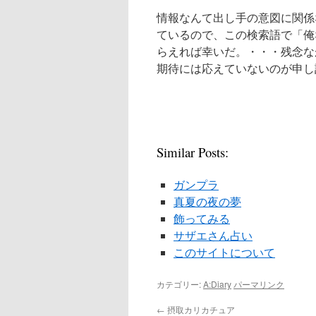
情報なんて出し手の意図に関係
ているので、この検索語で「俺
らえれば幸いだ。・・・残念な
期待には応えていないのが申し
Similar Posts:
ガンプラ
真夏の夜の夢
飾ってみる
サザエさん占い
このサイトについて
カテゴリー:
A:Diary
パーマリンク
←
摂取カリカチュア