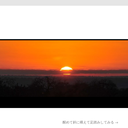
と
醒めて斜に構えて足踏みしてみる
→