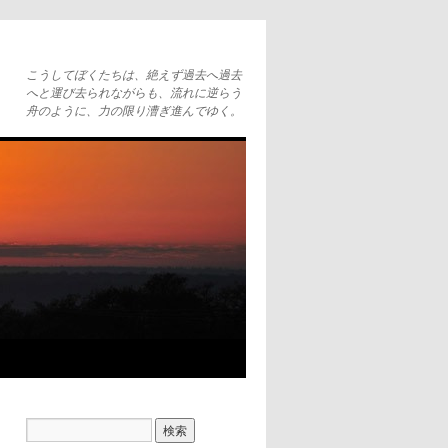
こうしてぼくたちは、絶えず過去へ過去
へと運び去られながらも、流れに逆らう
舟のように、力の限り漕ぎ進んでゆく。