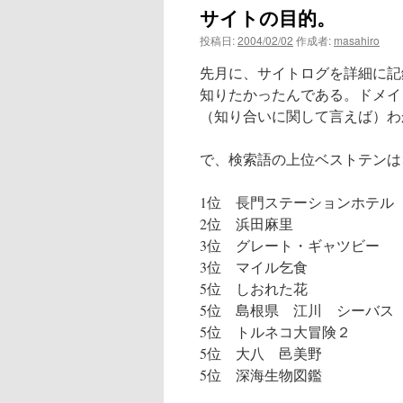
サイトの目的。
ン
投稿日:
2004/02/02
作成者:
masahiro
ツ
先月に、サイトログを詳細に記
へ
知りたかったんである。ドメイ
（知り合いに関して言えば）わ
ス
で、検索語の上位ベストテンは
キ
ッ
1位 長門ステーションホテル 
2位 浜田麻里
プ
3位 グレート・ギャツビー
3位 マイル乞食
5位 しおれた花
5位 島根県 江川 シーバス 
5位 トルネコ大冒険
5位 大八 邑美野
5位 深海生物図鑑