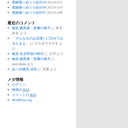
亜細亜へめぐり紀行09
2013/11/11
亜細亜へめぐり紀行08
2013/11/10
亜細亜へめぐり紀行07
2013/11/08
最近のコメント
秘史:森島家・想像の彼方
に
名字
好き
より
「そんなものは召使いに任せてお
きたまえ」
に
ナカガワマサオ
よ
り
秘史:佐太郎翁の時代
に
小川
より
秘史:森島家・想像の彼方
に
morishima
より
あつみ鰻店-浜松
に
古屋
より
メタ情報
ログイン
投稿の
RSS
コメントの
RSS
WordPress.org