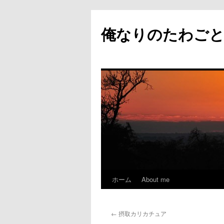
俺なりのたわご
ホーム
About me
コ
ン
←
摂取カリカチュア
テ