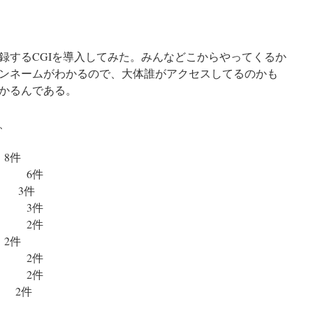
録するCGIを導入してみた。みんなどこからやってくるか
ンネームがわかるので、大体誰がアクセスしてるのかも
かるんである。
、
8件
 6件
 3件
 3件
 2件
2件
２ 2件
 2件
 2件