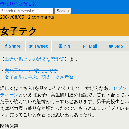
俺なりのたわごと
2004/08/05 • 2 comments
女子テク
Share
Tweet
Pin
Mail
SMS
【
出逢い系ヲタの過激な恋愛記
】より、
・
女の子のモテ×萌えしぐさ
・
女子高生に学ぶ、萌えしぐさ考察
詳しくはこちら↑を見ていただくとして、すげえなあ。
セブン
ティーン
といえば女子中高生御用達の雑誌で、昔付き合ってい
た子が読んでいた記憶がうっすらとあります。男子高校生とい
えばバカ真っ盛りな年頃だったので、もっとエロい『プチレモ
ン』買ってこいとか言った思い出もあったり。
閑話休題。