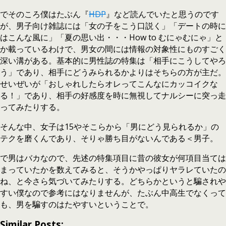
でそのころ僕はたぶん『
HDP
』など読んでいたと思うのです
が、男子向け雑誌には「女の子をこう口説く」「デートの時に
はこんな風に」「夏の思い出・・・How to むにゃむにゃ」と
か載っているわけで、男女の間には情報の対象性にものすごく
深い溝がある。基本的に男性誌の特集は「相手にこうしてやろ
う」であり、相手にどうみられるかよりはそちらの方が主だ。
せいぜいが「おしゃれしたらオレってこんなにカッコイクな
る！」であり、相手の好感度を時に無視してナルシーに突っ走
ってみたりする。
そんな中、女子は15やそこらから「男にどう見られるか」の
テクを磨くんであり、そりゃ勝ち目がないんである＜男子。
で男はバカなので、先述の特集項目に昔の彼女が何項目当ては
まっていたかを数えてみると、そうかやっぱりヤラレていたの
ね、と今さら気づいてみたりする。どちらかというと騙されや
すい僕なので参考にはなりませんが、たぶん中高生でなくって
も、男を騙すのはたやすいということで。
Similar Posts: