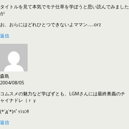
タイトルを見て本気でモテ仕草を学ぼうと思い読んでみました
が
お、おらにはどれひとつできないよママン……orz
返信
森島
2004/08/05
コムスメの魅力など学ばずとも、LGMさんには最終奥義のチ
ャイナドレ（ｒｙ
(*´д`*)ﾊﾟｯｼｮﾝ!!
返信