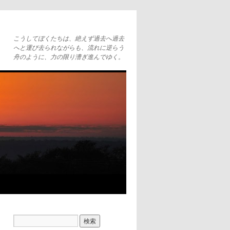
こうしてぼくたちは、絶えず過去へ過去
へと運び去られながらも、流れに逆らう
舟のように、力の限り漕ぎ進んでゆく。