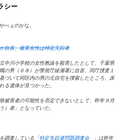
ラシー
やべぇのかな。
が自首、被害女性は特定失踪者
立中川小学校の女性教諭を殺害したとして、千葉県
職の男（６８）が警視庁綾瀬署に自首、同庁捜査１
基づいて同区内の男の元自宅を捜索したところ、床
れる遺体が見つかった。
致被害者の可能性を否定できないとして、昨年９月
う）者」となっていた。
を調査している「
特定失踪者問題調査会
」は昨年