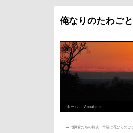
俺なりのたわご
ホーム
About me
コ
ン
←
指揮官たちの特攻―幸福は花びらのご
テ