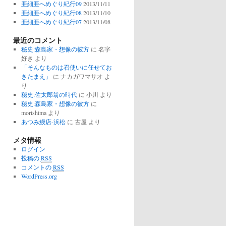
亜細亜へめぐり紀行09
2013/11/11
亜細亜へめぐり紀行08
2013/11/10
亜細亜へめぐり紀行07
2013/11/08
最近のコメント
秘史:森島家・想像の彼方
に
名字
好き
より
「そんなものは召使いに任せてお
きたまえ」
に
ナカガワマサオ
よ
り
秘史:佐太郎翁の時代
に
小川
より
秘史:森島家・想像の彼方
に
morishima
より
あつみ鰻店-浜松
に
古屋
より
メタ情報
ログイン
投稿の
RSS
コメントの
RSS
WordPress.org