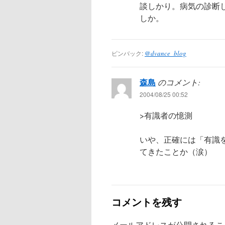
談しかり。病気の診断
しか。
ピンバック:
@dvance_blog
森島
のコメント:
2004/08/25 00:52
>有識者の憶測
いや、正確には「有識
てきたことか（涙）
コメントを残す
メールアドレスが公開されるこ