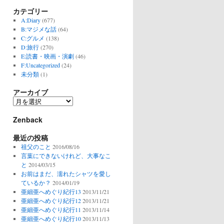
カテゴリー
A:Diary
(677)
B:マジメな話
(64)
C:グルメ
(138)
D:旅行
(270)
E:読書・映画・演劇
(46)
F:Uncategorized
(24)
未分類
(1)
アーカイブ
ア
ー
Zenback
カ
イ
最近の投稿
ブ
祖父のこと
2016/08/16
言葉にできないけれど、大事なこ
と
2014/03/15
お前はまだ、濡れたシャツを愛し
ているか？
2014/01/19
亜細亜へめぐり紀行13
2013/11/21
亜細亜へめぐり紀行12
2013/11/21
亜細亜へめぐり紀行11
2013/11/14
亜細亜へめぐり紀行10
2013/11/13