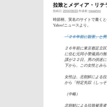
拉致とメディア・リテ
ン
投稿日:
2004/08/23
作成者:
masahiro
ツ
時節柄、実名のサイトで書くと
へ
Yahoo!ニュースより。
ス
「２６年前に殺害」と男
キ
２６年前に東京都足立区
ッ
に住む元同小警備員の無
課が２２日、男の供述に
プ
下から、この女性とみら
女性は、北朝鮮による拉
から「特定失踪（しっそ
（中略）
北朝鮮による拉致被害者