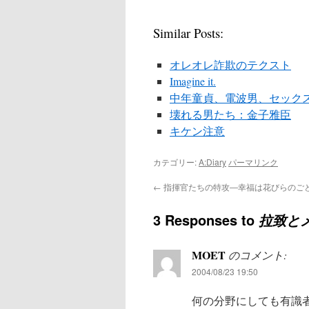
Similar Posts:
オレオレ詐欺のテクスト
Imagine it.
中年童貞、電波男、セック
壊れる男たち：金子雅臣
キケン注意
カテゴリー:
A:Diary
パーマリンク
←
指揮官たちの特攻―幸福は花びらのご
3 Responses to
拉致と
MOET
のコメント:
2004/08/23 19:50
何の分野にしても有識