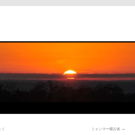
と
とく
ミャンマー曜占術
→