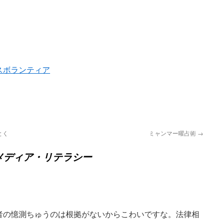
スボランティア
とく
ミャンマー曜占術
→
メディア・リテラシー
者の憶測ちゅうのは根拠がないからこわいですな。法律相