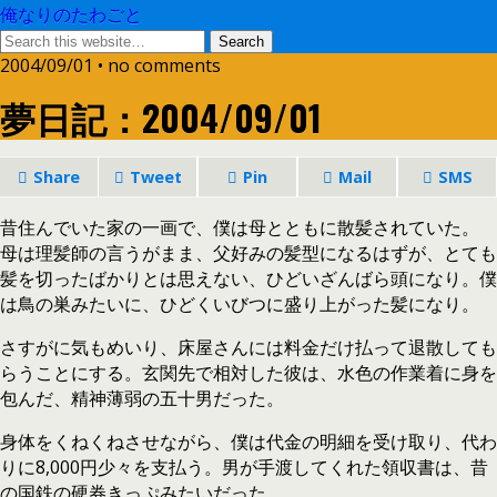
俺なりのたわごと
2004/09/01 • no comments
夢日記：2004/09/01
Share
Tweet
Pin
Mail
SMS
昔住んでいた家の一画で、僕は母とともに散髪されていた。
母は理髪師の言うがまま、父好みの髪型になるはずが、とても
髪を切ったばかりとは思えない、ひどいざんばら頭になり。僕
は鳥の巣みたいに、ひどくいびつに盛り上がった髪になり。
さすがに気もめいり、床屋さんには料金だけ払って退散しても
らうことにする。玄関先で相対した彼は、水色の作業着に身を
包んだ、精神薄弱の五十男だった。
身体をくねくねさせながら、僕は代金の明細を受け取り、代わ
りに8,000円少々を支払う。男が手渡してくれた領収書は、昔
の国鉄の硬券きっぷみたいだった。