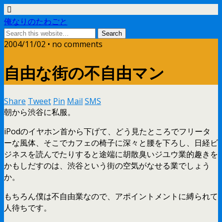
俺なりのたわごと
2004/11/02 • no comments
自由な街の不自由マン
Share
Tweet
Pin
Mail
SMS
朝から渋谷に私服。
iPodのイヤホン首から下げて、どう見たところでフリータ
ーな風体、そこでカフェの椅子に深々と腰を下ろし、日経ビ
ジネスを読んでたりすると途端に胡散臭いジユウ業的趣きを
かもしだすのは、渋谷という街の空気がなせる業でしょう
か。
もちろん僕は不自由業なので、アポイントメントに縛られて
人待ちです。