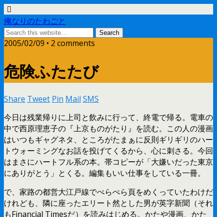
俺なりのたわごと
2005/02/09 • 2 comments
危険ふたたび
Share
Tweet
Pin
Mail
SMS
今日は残業帰りに上司と飲みに行って、終電で帰る。電車の
中で西原理恵子の『上京ものがたり』を読む。この人の漫画
はいつもギャグネタ、ところがたまぁに反則ギリギリのハー
トウォーミングなお話を投げてくるから、心に刺さる。今回
はまさにハートフル系の本。帯コピーが「大嫌いだった東京
にありがとう」とくる。編集もいい仕事をしている一冊。
で、家路の都営大江戸線でぺらぺら頁をめくっていたわけだ
けれども、隣に座ったエリート然とした男が英字新聞（それ
もFinancial Timesだ）を読みはじめる。かたや漫画、かた