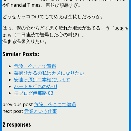
やFinancial Times。席並び順悪すぎ。
どうせカッコつけてもてめぇは金貸しだろうが。
はっ。僕の心からどす黒く疲れた邪念が出てる。う゛ぁぁぁ
ぁぁ（二日連続で被爆した心の叫び）。
温まる温泉入りたい。
Similar Posts:
危険、今ここで遭遇
菜摘ひかるの私はカメになりたい
安達ヶ原は二本松にいます
ハートを打ちのめせ!
モブログ伊那路 03
previous post
危険、今ここで遭遇
next post
営業という仕事
2 responses