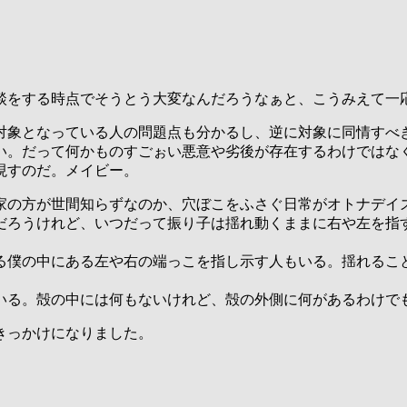
談をする時点でそうとう大変なんだろうなぁと、こうみえて一
対象となっている人の問題点も分かるし、逆に対象に同情すべ
い。だって何かものすごぉい悪意や劣後が存在するわけではな
現すのだ。メイビー。
家の方が世間知らずなのか、穴ぼこをふさぐ日常がオトナデイ
だろうけれど、いつだって振り子は揺れ動くままに右や左を指
る僕の中にある左や右の端っこを指し示す人もいる。揺れるこ
いる。殻の中には何もないけれど、殻の外側に何があるわけで
きっかけになりました。