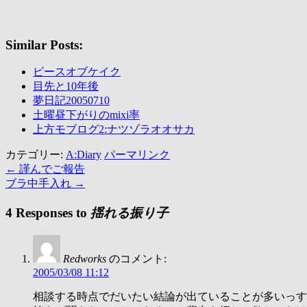
Similar Posts:
ピースオブケイク
目先と10年後
夢日記20050710
土曜昼下がりのmixi率
上方モブログ2:ナツゾラオオサカ
カテゴリー:
A:Diary
パーマリンク
←
謹んでご報告
ブラ中手入れ
→
4 Responses to
揺れる振り子
Redworks
のコメント:
2005/03/08 11:12
相談する時点でだいたい結論が出ていることが多いっす