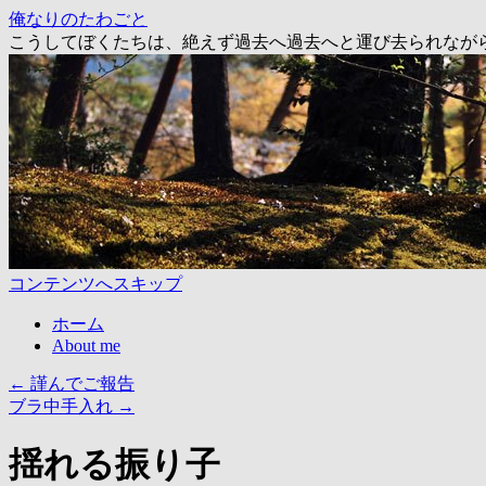
俺なりのたわごと
こうしてぼくたちは、絶えず過去へ過去へと運び去られなが
コンテンツへスキップ
ホーム
About me
←
謹んでご報告
ブラ中手入れ
→
揺れる振り子