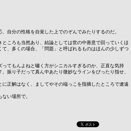
応、自分の性格を自覚した上でのぞんでみたりするのだ。
きところも当然あり、結論としては世の中善意で回っていくほ
くて、多くの場合、「問題」と呼ばれるものはほんの少しずつ
ズってもんよねと嘯く方がシニカルすぎるのか、正直な気持
す。振り子だって真ん中あたり微妙なラインをぴったり指せ、
とに正解はなく、ましてやその端っこを指摘したところで遼遠
もない場所で。