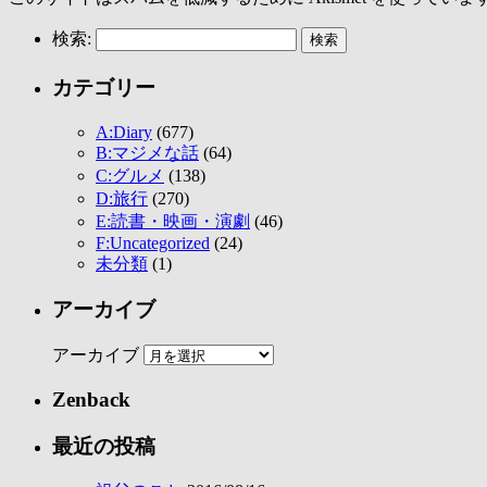
検索:
カテゴリー
A:Diary
(677)
B:マジメな話
(64)
C:グルメ
(138)
D:旅行
(270)
E:読書・映画・演劇
(46)
F:Uncategorized
(24)
未分類
(1)
アーカイブ
アーカイブ
Zenback
最近の投稿