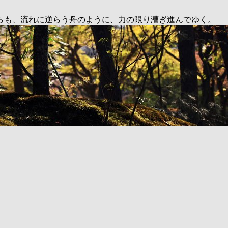
らも、流れに逆らう舟のように、力の限り漕ぎ進んでゆく。