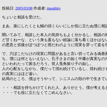
投稿日:
2005/03/08
作成者:
masahiro
ちょいと相談を受けた。
まあ、薬にしたくとも鰯の頭くらいにしか役に立たぬ僕に相
聞いてみて、相談した本人の気持ちもよく分かるし、相談の
ど甘くねーな、という身も蓋もない総論に落ち着くほかはな
の悪意と劣後がぽつぽつと雨だれのように現実を穿って姿を
で、穴ぼこだらけの現実に問題があると言い切ってみる偽善
ち、僕には何ともいえない。孔子さまの如く中庸が真実なの
といわれたって困るだろう。世人兎角振り子の如し。
人の心配をしながら、僕だって揺れ続けているし、揺れ続け
の真実にはほど遠い。
結局のところ、僕はそうやって、シニスムの殻の中で生きて
・・・相談を持ちかけてくれた人、ありがとう。僕が考える
・・・でも役に立たなくてごめんなさい。