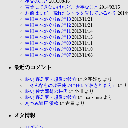
祖父のこと
2016/08/16
言葉にできないけれど、大事なこと
2014/03/15
お前はまだ、濡れたシャツを愛しているか？
2014/
亜細亜へめぐり紀行13
2013/11/21
亜細亜へめぐり紀行12
2013/11/21
亜細亜へめぐり紀行11
2013/11/14
亜細亜へめぐり紀行10
2013/11/13
亜細亜へめぐり紀行09
2013/11/11
亜細亜へめぐり紀行08
2013/11/10
亜細亜へめぐり紀行07
2013/11/08
最近のコメント
秘史:森島家・想像の彼方
に
名字好き
より
「そんなものは召使いに任せておきたまえ」
に
ナ
秘史:佐太郎翁の時代
に
小川
より
秘史:森島家・想像の彼方
に
morishima
より
あつみ鰻店-浜松
に
古屋
より
メタ情報
ログイン