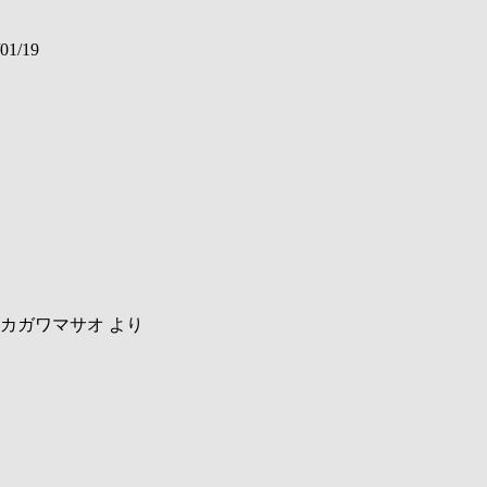
01/19
カガワマサオ
より